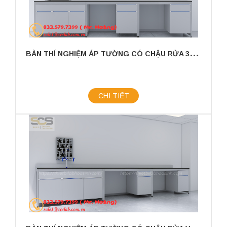
B
ÀN THÍ NGHIỆM ÁP TƯỜNG CÓ CHẬU RỬA 3600X750X800MM
CHI TIẾT