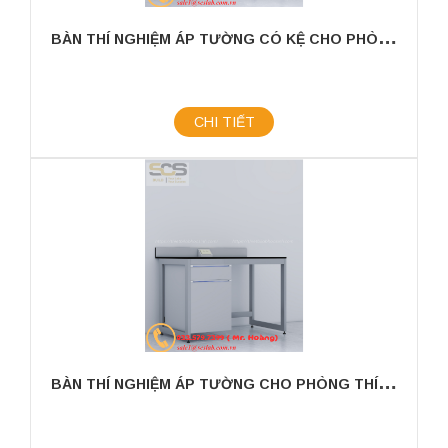
B
ÀN THÍ NGHIỆM ÁP TƯỜNG CÓ KỆ CHO PHÒNG THÍ NGHIỆM KÍCH THƯỚC 1200MM
CHI TIẾT
B
ÀN THÍ NGHIỆM ÁP TƯỜNG CHO PHÒNG THÍ NGHIỆM KÍCH THƯỚC 1200MM