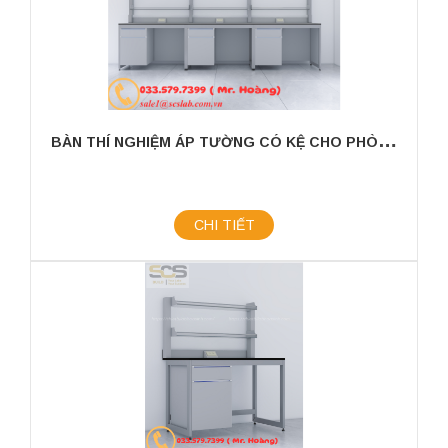
B
ÀN THÍ NGHIỆM ÁP TƯỜNG CÓ KỆ CHO PHÒNG THÍ NGHIỆM KÍCH THƯỚC 3600MM
CHI TIẾT