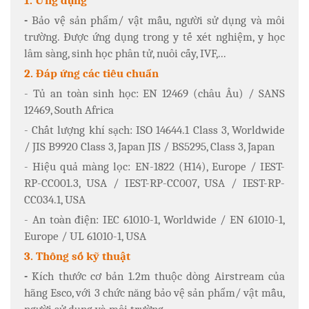
1. Ứng dụng
-
Bảo vệ sản phẩm/ vật mẫu, người sử dụng và môi
trường. Được ứng dụng trong y tế xét nghiệm, y học
lâm sàng, sinh học phân tử, nuôi cấy, IVF,...
2. Đáp ứng các tiêu chuẩn
- Tủ an toàn sinh học: EN 12469 (châu Âu) / SANS
12469, South Africa
- Chất lượng khí sạch: ISO 14644.1 Class 3, Worldwide
/ JIS B9920 Class 3, Japan JIS / BS5295, Class 3, Japan
- Hiệu quả màng lọc: EN-1822 (H14), Europe / IEST-
RP-CC001.3, USA / IEST-RP-CC007, USA / IEST-RP-
CC034.1, USA
- An toàn điện: IEC 61010-1, Worldwide / EN 61010-1,
Europe / UL 61010-1, USA
3. Thông số kỹ thuật
-
Kích thước cơ bản 1.2m thuộc dòng Airstream của
hãng Esco, với 3 chức năng bảo vệ sản phẩm/ vật mẫu,