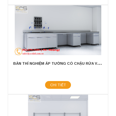
B
ÀN THÍ NGHIỆM ÁP TƯỜNG CÓ CHẬU RỬA VÀ GIÁ TREO KÍCH THƯỚC 3000X750X800MM
CHI TIẾT