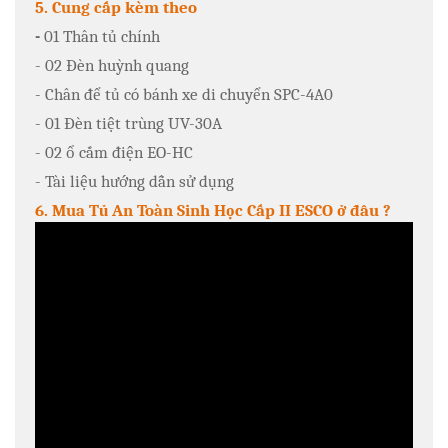
5. Cung cấp kèm theo
-
01 Thân tủ chính
- 02 Đèn huỳnh quang
- Chân để tủ có bánh xe di chuyển SPC-4A0
- 01 Đèn tiệt trùng UV-30A
- 02 ổ cắm điện EO-HC
- Tài liệu hướng dẫn sử dụng
6. Mua Tủ An Toàn Sinh Học Cấp II ESCO ở đâu ?