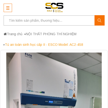
Trang chủ
NỘI THẤT PHÒNG THÍ NGHIỆM
Tủ an toàn sinh học cấp II - ESCO Model: AC2-4S8