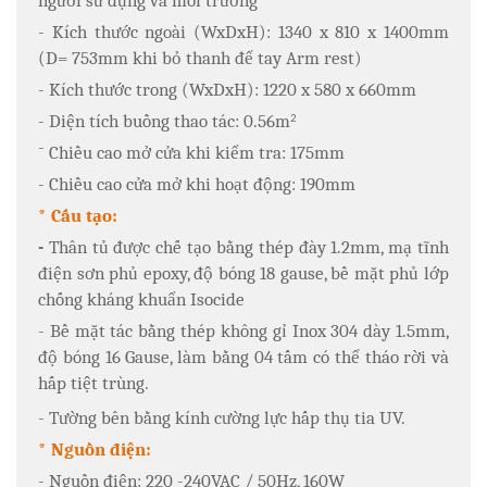
người sử dụng và môi trường
- Kích thước ngoài (WxDxH): 1340 x 810 x 1400mm
(D= 753mm khi bỏ thanh để tay Arm rest)
- Kích thước trong (WxDxH): 1220 x 580 x 660mm
- Diện tích buồng thao tác: 0.56m
2
-
Chiều cao mở cửa khi kiểm tra: 175mm
- Chiều cao cửa mở khi hoạt động: 190mm
* Cấu tạo:
-
Thân tủ được chế tạo bằng thép đày 1.2mm, mạ tĩnh
điện sơn phủ epoxy, độ bóng 18 gause, bề mặt phủ lớp
chống kháng khuẩn Isocide
- Bề mặt tác bằng thép không gỉ Inox 304 dày 1.5mm,
độ bóng 16 Gause, làm bằng 04 tấm có thể tháo rời và
hấp tiệt trùng
.
- Tường bên bằng kính cường lực hấp thụ tia UV.
* Nguồn điện:
- Nguồn điện: 220 -240VAC / 50Hz, 160W