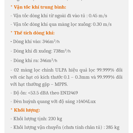
* Vận tốc khí trung bình:
- Vận tốc dòng khí từ ngoài đi vào tủ : 0.45 m/s
- Vận tốc dòng khí qua màng lọc xuống: 0.30 m/s
* Thể tích dòng khí:
-
Dòng khí vào: 346m
3
/h
- Dòng khí đi xuống: 738m
3
/h
- Dòng khí ra: 346m
3
/h
- 02 màng lọc chính ULPA hiệu quả lọc 99.999% đối
với các hạt có kích thước 0.1 – 0.3mm và 99.999% đối
với hạt thường gặp – MPPS.
- Độ ồn: <53.5 dBA theo EN12469
- Đèn huỳnh quang với độ sáng ≥1404Lux
* Khối lượng:
- Khối lượng tịnh: 230 kg
- Khối lượng vận chuyển (chưa tính chân tủ) : 285 kg