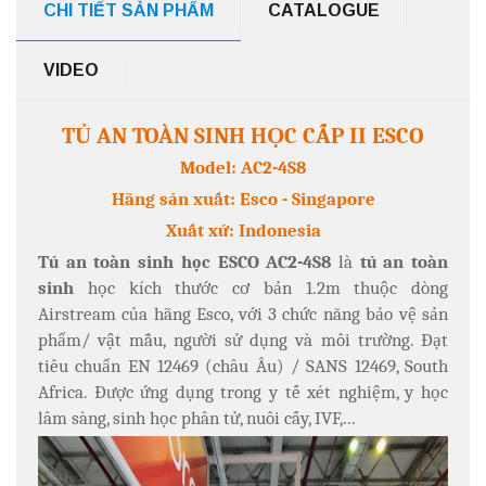
CHI TIẾT SẢN PHẨM
CATALOGUE
VIDEO
TỦ AN TOÀN SINH HỌC CẤP II ESCO
Model: AC2-4S8
Hãng sản xuất: Esco - Singapore
Xuất xứ: Indonesia
Tủ an toàn sinh học ESCO AC2-4S8
là
tủ an toàn
sinh
học kích thước cơ bản 1.2m thuộc dòng
Airstream của hãng Esco, với 3 chức năng bảo vệ sản
phẩm/ vật mẫu, người sử dụng và môi trường. Đạt
tiêu chuẩn EN 12469 (châu Âu) / SANS 12469, South
Africa. Được ứng dụng trong y tế xét nghiệm, y học
lâm sàng, sinh học phân tử, nuôi cấy, IVF,...