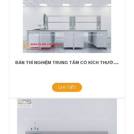
B
ÀN THÍ NGHIỆM TRUNG TÂM CÓ KÍCH THƯỚC 3600MM CÓ CHẬU RỬA
CHI TIẾT