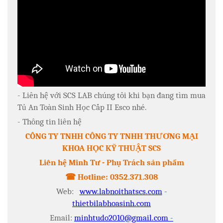
- Liên hệ với SCS LAB chúng tôi khi bạn đang tìm mua
Tủ An Toàn Sinh Học Cấp II Esco nhé.
- Thông tin liên hệ
CÔNG TY TNHH CÔNG TY TNHH THƯƠNG MẠI
KHOA HỌC KỸ THUẬT SCS
Liên hệ Minh Tư - Phụ Trách sản phẩm
☎
Hotline:
0352.371.308
Web:
www.labnoithatscs.com
-
thietbilabhoasinh.com
Email:
minhtudo2010@gmail.com
-