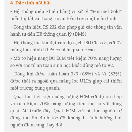
4. Đặc tính nổi bật
-
Hệ thống điều khiển bằng vi xử lý “Sentinel Gold”
hiển thị tất cả thông tin an toàn trên một màn hình
- Cổng tín hiệu RS 232 cho phép gửi các thông tin vận
hành tủ đến Hệ thống quản lý (BMS)
-
Hệ thống lọc khí đạt cấp độ sạch ISO Class 3, với 02
màng lọc chính ULPA có hiệu quả lọc cao.
- Mô tơ hiệu năng DC ECM tiết kiệm 70% năng lượng
so với các tủ an toàn sinh học khác dùng mô tơ AC.
-
Dòng khí được tuần hoàn 2/3 (68%) và ½ (32%)
được thải ra ngoài qua màng lọc ULPA giúp cải thiện
môi trường xung quanh.
- Quạt hút tiết kiệm năng lượng ECM với độ ồn thấp
và tích kiệm 70% năng lượng tiêu thụ so với dòng
quạt AC trước đây. Quạt ECM với bộ lọc nguồn tự
động tạo ổn định tốc độ không bị ảnh hưởng bởi
nguồn điện cung thay đổi
.