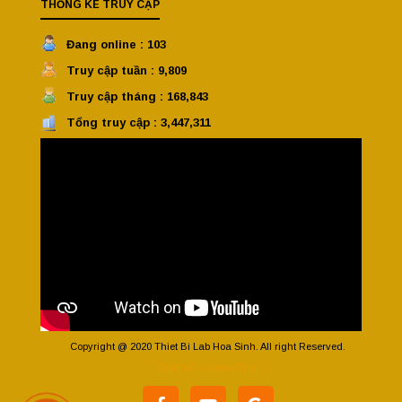
THỐNG KÊ TRUY CẬP
Đang online : 103
Truy cập tuần : 9,809
Truy cập tháng : 168,843
Tổng truy cập : 3,447,311
Copyright @ 2020 Thiet Bi Lab Hoa Sinh. All right Reserved.
Thiết kế Vinatech.vn