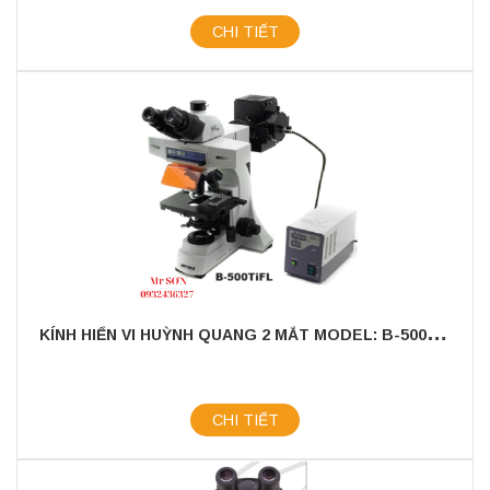
CHI TIẾT
K
ÍNH HIỂN VI HUỲNH QUANG 2 MẮT MODEL: B-500TIFL
CHI TIẾT