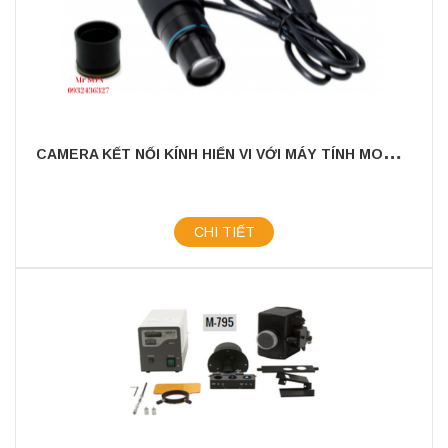
C
AMERA KẾT NỐI KÍNH HIỂN VI VỚI MÁY TÍNH MODEL: OPTIKAM - B05
CHI TIẾT