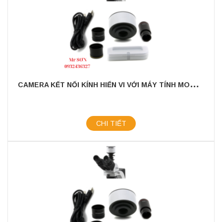
C
AMERA KẾT NỐI KÍNH HIỂN VI VỚI MÁY TÍNH MODEL: OPTIKAM - B9
CHI TIẾT