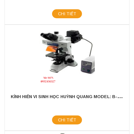
CHI TIẾT
K
ÍNH HIỂN VI SINH HỌC HUỲNH QUANG MODEL: B-500TIFL
CHI TIẾT