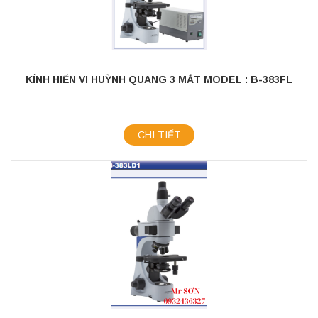
KÍNH HIỂN VI HUỲNH QUANG 3 MẮT MODEL : B-383FL
CHI TIẾT