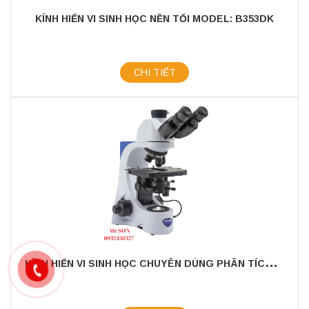
KÍNH HIỂN VI SINH HỌC NỀN TỐI MODEL: B353DK
CHI TIẾT
K
ÍNH HIỂN VI SINH HỌC CHUYÊN DÙNG PHÂN TÍCH MÁU SỐNG ( KÍNH HIỂN VI SINH HỌC NỀN TỐI ) MODEL: B383DK