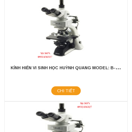
K
ÍNH HIỂN VI SINH HỌC HUỲNH QUANG MODEL: B-353LD2
CHI TIẾT