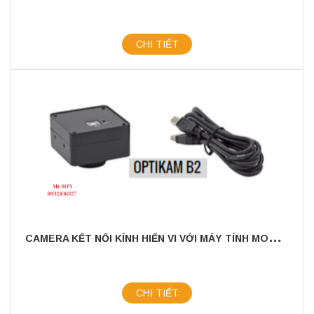
CHI TIẾT
C
AMERA KẾT NỐI KÍNH HIỂN VI VỚI MÁY TÍNH MODEL: OPTIKAM - B2
CHI TIẾT