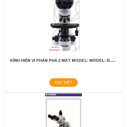
K
ÍNH HIỂN VI PHẢN PHA 2 MẮT MODEL: MODEL: B-382PH - ALC
CHI TIẾT