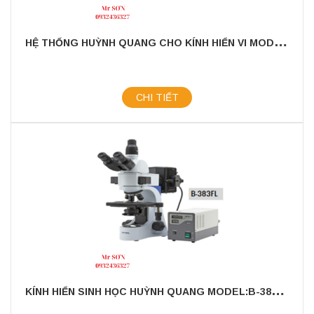
H
Ệ THỐNG HUỲNH QUANG CHO KÍNH HIỂN VI MODEL: M-795
CHI TIẾT
K
ÍNH HIỂN SINH HỌC HUỲNH QUANG MODEL:B-383FL