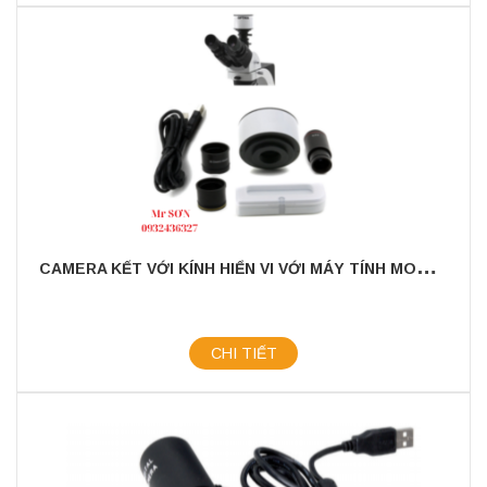
C
AMERA KẾT VỚI KÍNH HIỂN VI VỚI MÁY TÍNH MODEL: OPTIKAM - B1
CHI TIẾT