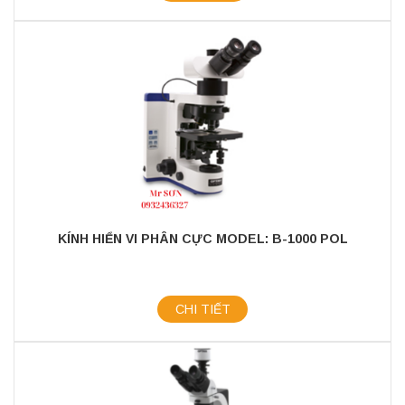
KÍNH HIỂN VI PHÂN CỰC MODEL: B-1000 POL
CHI TIẾT