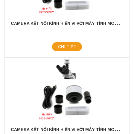
C
AMERA KẾT NỐI KÍNH HIỂN VI VỚI MÁY TÍNH MODEL: OPTIKAM - CB5
CHI TIẾT
C
AMERA KẾT NỐI KÍNH HIỂN VI VỚI MÁY TÍNH MODEL: OPTIKAM - B3