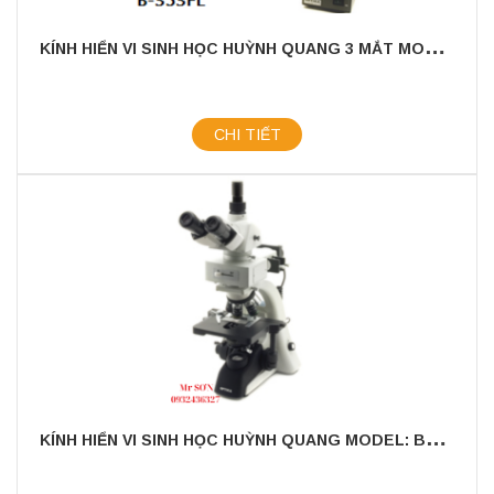
K
ÍNH HIỂN VI SINH HỌC HUỲNH QUANG 3 MẮT MODEL: B-353FL
CHI TIẾT
K
ÍNH HIỂN VI SINH HỌC HUỲNH QUANG MODEL: B353LD2