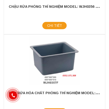
C
HẬU RỬA PHÒNG THÍ NGHIỆM MODEL: WJH0356 - CHẤT LIỆU NHỰA PP CAO CẤP
CHI TIẾT
B
ỒN RỬA HÓA CHẤT PHÒNG THÍ NGHIỆM MODEL: WJH0357F - CHẤT LIỆU NHỰA PP CAO CẤP