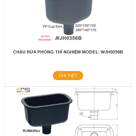
CHẬU RỬA PHÒNG THÍ NGHIỆM MODEL: WJH0356B
CHI TIẾT