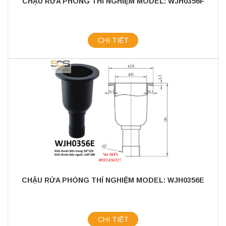
CHẬU RỬA PHÒNG THÍ NGHIỆM MODEL: WJH0356F
CHI TIẾT
CHẬU RỬA PHÒNG THÍ NGHIỆM MODEL: WJH0356E
CHI TIẾT