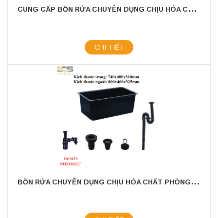
C
UNG CẤP BỒN RỬA CHUYÊN DỤNG CHỊU HÓA CHẤT PHÒNG THÍ NGHIỆM KÍCH THƯỚC 440MM
CHI TIẾT
B
ỒN RỬA CHUYÊN DỤNG CHỊU HÓA CHẤT PHÒNG THÍ NGHIỆM KÍCH THƯỚC 800MM