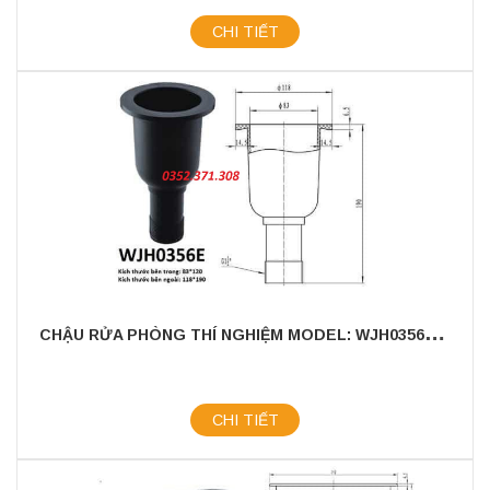
CHI TIẾT
C
HẬU RỬA PHÒNG THÍ NGHIỆM MODEL: WJH0356E - CHẤT LIỆU NHỰA PP CAO CẤP
CHI TIẾT