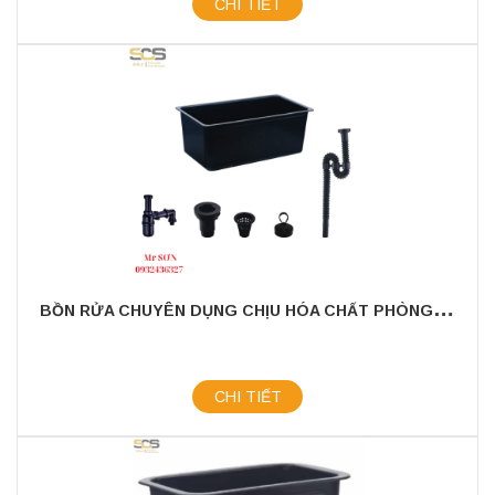
CHI TIẾT
B
ỒN RỬA CHUYÊN DỤNG CHỊU HÓA CHẤT PHÒNG THÍ NGHIỆM
CHI TIẾT