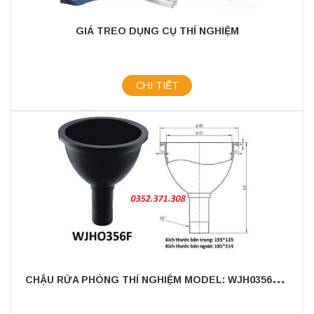
GIÁ TREO DỤNG CỤ THÍ NGHIỆM
CHI TIẾT
C
HẬU RỬA PHÒNG THÍ NGHIỆM MODEL: WJH0356F - CHẤT LIỆU NHỰA PP CAO CẤP