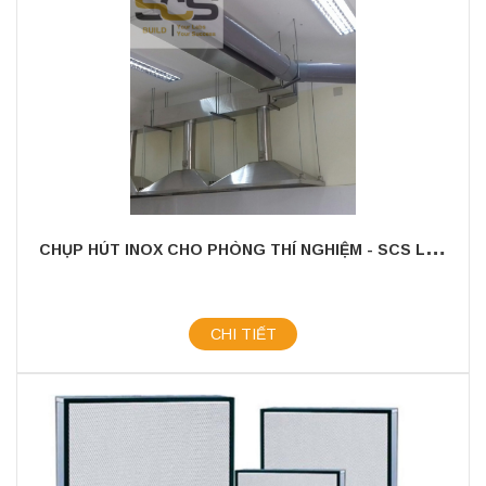
C
HỤP HÚT INOX CHO PHÒNG THÍ NGHIỆM - SCS LAB
CHI TIẾT