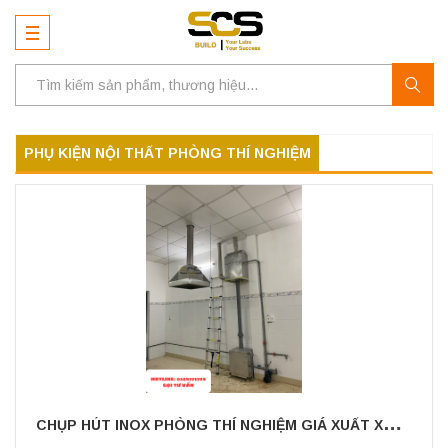
PHỤ KIỆN NỘI THẤT PHÒNG THÍ NGHIỆM
C
HỤP HÚT INOX PHÒNG THÍ NGHIỆM GIÁ XUẤT XƯỞNG TẠI MIỀN NAM