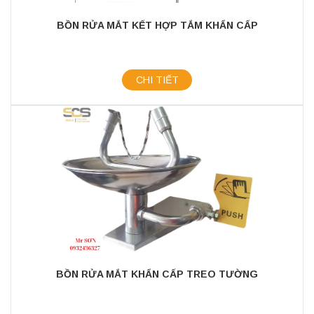
BỒN RỬA MẮT KẾT HỢP TẮM KHẨN CẤP
CHI TIẾT
BỒN RỬA MẮT KHẨN CẤP TREO TƯỜNG