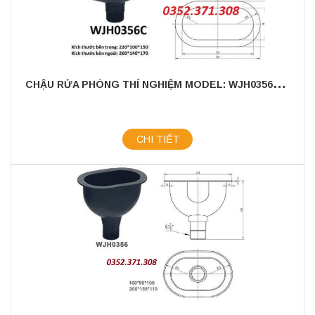
C
HẬU RỬA PHÒNG THÍ NGHIỆM MODEL: WJH0356C - CHẤT LIỆU NHỰA PP CAO CẤP
CHI TIẾT