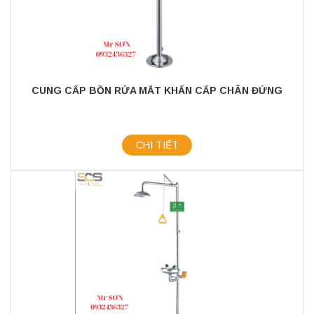
CUNG CẤP BỒN RỬA MẮT KHẨN CẤP CHÂN ĐỨNG
CHI TIẾT