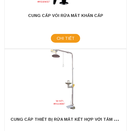
CUNG CẤP VÒI RỬA MẮT KHẨN CẤP
CHI TIẾT
C
UNG CẤP THIẾT BỊ RỬA MẮT KẾT HỢP VỚI TẮM KHẨN CẤP