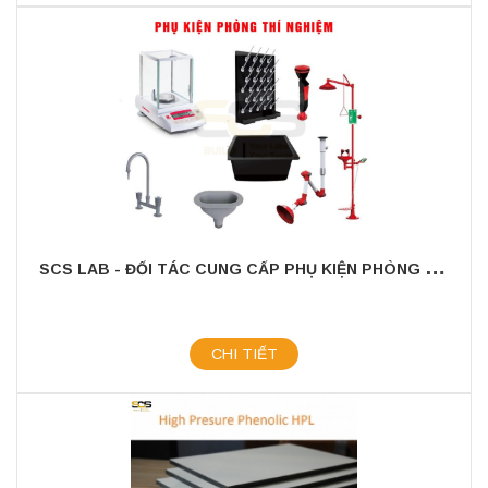
S
CS LAB - ĐỐI TÁC CUNG CẤP PHỤ KIỆN PHÒNG THÍ NGHIỆM TIN CẬY
CHI TIẾT