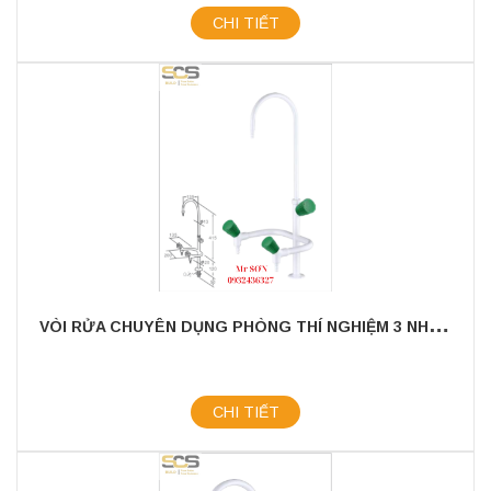
CHI TIẾT
V
ÒI RỬA CHUYÊN DỤNG PHÒNG THÍ NGHIỆM 3 NHÁNH
CHI TIẾT