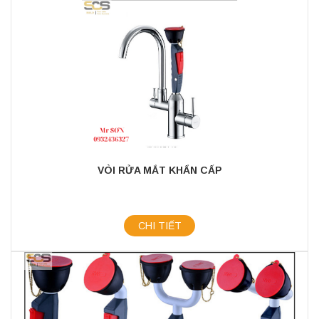
VÒI RỬA MẮT KHẨN CẤP
CHI TIẾT