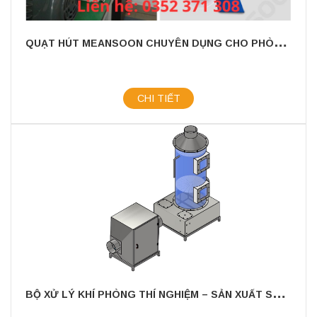
Q
UẠT HÚT MEANSOON CHUYÊN DỤNG CHO PHÒNG THÍ NGHIỆM
CHI TIẾT
B
Ộ XỬ LÝ KHÍ PHÒNG THÍ NGHIỆM – SẢN XUẤT SCS VIỆT NAM