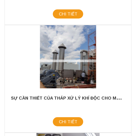
CHI TIẾT
S
Ự CẦN THIẾT CỦA THÁP XỬ LÝ KHÍ ĐỘC CHO MÔI TRƯỜNG
CHI TIẾT