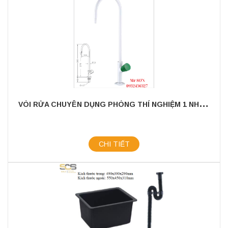
V
ÒI RỬA CHUYÊN DỤNG PHÒNG THÍ NGHIỆM 1 NHÁNH
CHI TIẾT