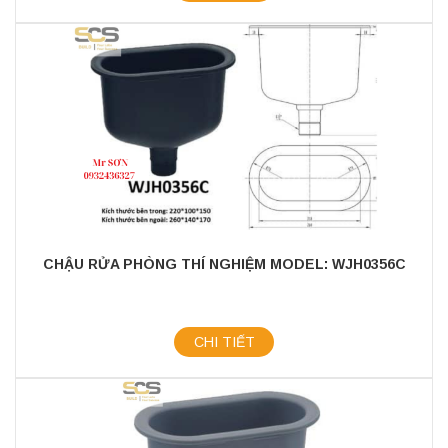
CHẬU RỬA PHÒNG THÍ NGHIỆM MODEL: WJH0356C
CHI TIẾT