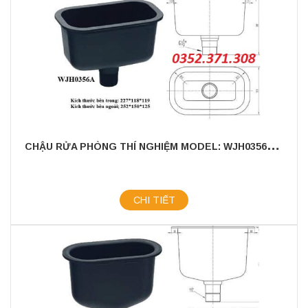
C
HẬU RỬA PHÒNG THÍ NGHIỆM MODEL: WJH0356A - CHẤT LIỆU NHỰA PP CAO CẤP
CHI TIẾT