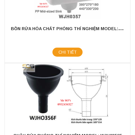
B
ỒN RỬA HÓA CHẤT PHÒNG THÍ NGHIỆM MODEL: WJH0357
CHI TIẾT