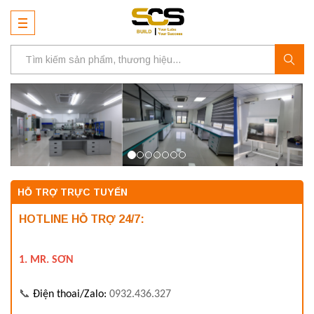
HỖ TRỢ TRỰC TUYẾN
HOTLINE HỖ TRỢ 24/7:
1. MR. SƠN
📞
Điện thoai/Zalo:
0932.436.327