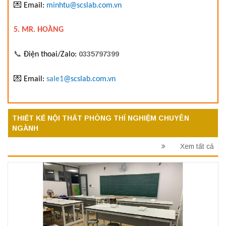
💌
Email:
minhtu@scslab.com.vn
5. MR. HOÀNG
📞
0335797399
Điện thoai/Zalo:
💌
Email:
sale1
@scslab.com.vn
THIẾT KẾ NỘI THẤT PHÒNG THÍ NGHIỆM CHUYÊN
NGÀNH
Xem tất cả