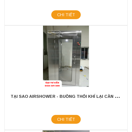
CHI TIẾT
T
ẠI SAO AIRSHOWER - BUỒNG THỔI KHÍ LẠI CẦN THIẾT TRONG PHÒNG SẠCH
CHI TIẾT