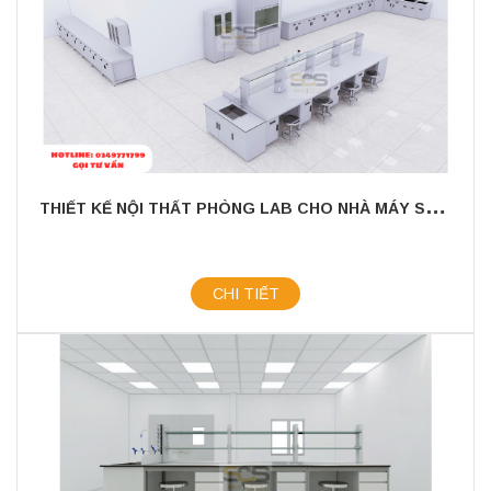
T
HIẾT KẾ NỘI THẤT PHÒNG LAB CHO NHÀ MÁY SẢN XUẤT SƠN CÔNG NGHIỆP
CHI TIẾT