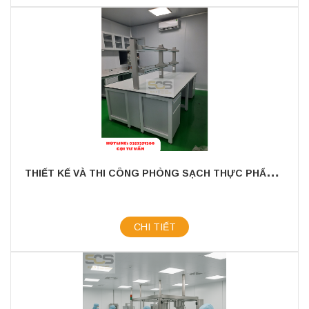
T
HIẾT KẾ VÀ THI CÔNG PHÒNG SẠCH THỰC PHẨM - VI SINH
CHI TIẾT