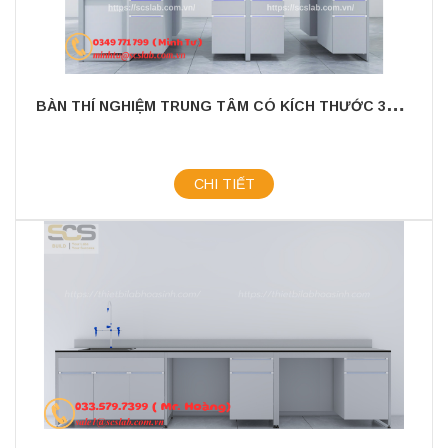
B
ÀN THÍ NGHIỆM TRUNG TÂM CÓ KÍCH THƯỚC 3600MM CÓ CHẬU RỬA
CHI TIẾT