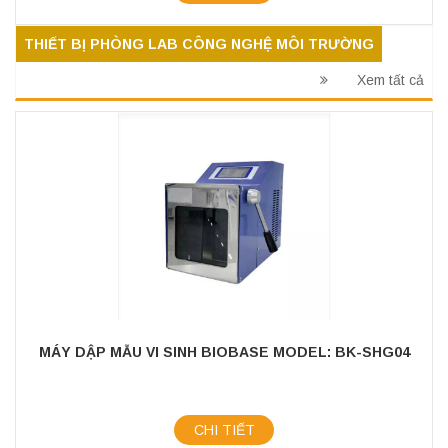
THIẾT BỊ PHÒNG LAB CÔNG NGHỆ MÔI TRƯỜNG
Xem tất cả
MÁY DẬP MẪU VI SINH BIOBASE MODEL: BK-SHG04
CHI TIẾT