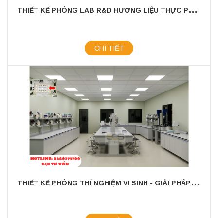
T
HIẾT KẾ PHÒNG LAB R&D HƯƠNG LIỆU THỰC PHẨM KHU VỰC MIỀN NAM
CHI TIẾT
T
HIẾT KẾ PHÒNG THÍ NGHIỆM VI SINH - GIẢI PHÁP TỐI ƯU CHO NGHIÊN CỨU VÀ SẢN XUẤT