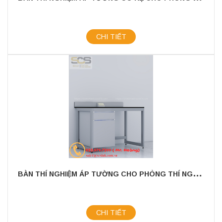
CHI TIẾT
B
ÀN THÍ NGHIỆM ÁP TƯỜNG CHO PHÒNG THÍ NGHIỆM KÍCH THƯỚC 1200MM
CHI TIẾT