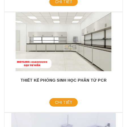
CHI TIẾT
THIẾT KẾ PHÒNG SINH HỌC PHÂN TỬ PCR
CHI TIẾT