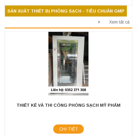
SẢN XUẤT THIẾT BỊ PHÒNG SẠCH - TIÊU CHUẨN GMP
Xem tất cả
THIẾT KẾ VÀ THI CÔNG PHÒNG SẠCH MỸ PHẨM
CHI TIẾT