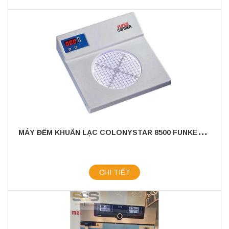
M
ÁY ĐẾM KHUẨN LẠC COLONYSTAR 8500 FUNKER GERBER - ĐỨC
CHI TIẾT