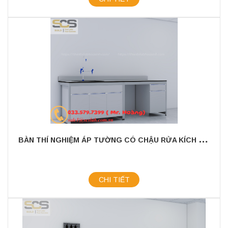
B
ÀN THÍ NGHIỆM ÁP TƯỜNG CÓ CHẬU RỬA KÍCH THƯỚC 2400X750X800MM
CHI TIẾT