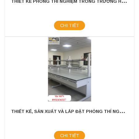
CHI TIẾT
T
HIẾT KẾ, SẢN XUẤT VÀ LẮP ĐẶT PHÒNG THÍ NGHIỆM TRONG CHĂN NUÔI
CHI TIẾT