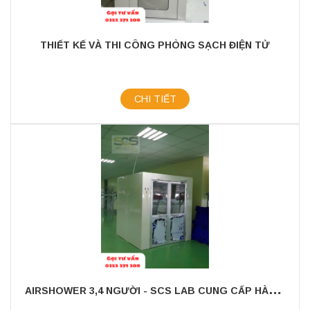
THIẾT KẾ VÀ THI CÔNG PHÒNG SẠCH ĐIỆN TỬ
CHI TIẾT
A
IRSHOWER 3,4 NGƯỜI - SCS LAB CUNG CẤP HÀNG CÓ SẴN, GIAO HÀNG TOÀN QUỐC