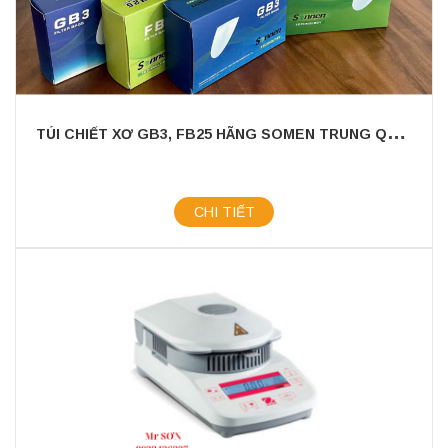
T
ÚI CHIẾT XƠ GB3, FB25 HÃNG SOMEN TRUNG QUỐC
CHI TIẾT