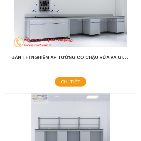
B
ÀN THÍ NGHIỆM ÁP TƯỜNG CÓ CHẬU RỬA VÀ GIÁ TREO KÍCH THƯỚC 3000X750X800MM
CHI TIẾT