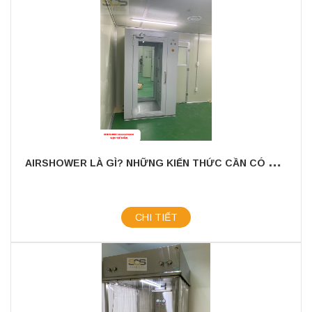
A
IRSHOWER LÀ GÌ? NHỮNG KIẾN THỨC CẦN CÓ KHI SỬ DỤNG.
CHI TIẾT