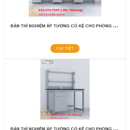
B
ÀN THÍ NGHIỆM ÁP TƯỜNG CÓ KỆ CHO PHÒNG THÍ NGHIỆM KÍCH THƯỚC 3600MM
CHI TIẾT
B
ÀN THÍ NGHIỆM ÁP TƯỜNG CÓ KỆ CHO PHÒNG THÍ NGHIỆM KÍCH THƯỚC 1200MM