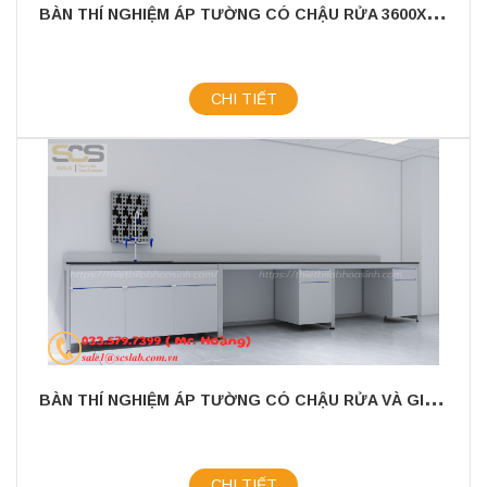
B
ÀN THÍ NGHIỆM ÁP TƯỜNG CÓ CHẬU RỬA 3600X750X800MM
CHI TIẾT
B
ÀN THÍ NGHIỆM ÁP TƯỜNG CÓ CHẬU RỬA VÀ GIÁ TREO KÍCH THƯỚC 3600X750X800MM
CHI TIẾT