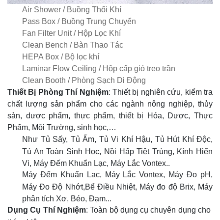
Air Shower / Buồng Thổi Khí
Pass Box / Buồng Trung Chuyển
Fan Filter Unit / Hộp Lọc Khí
Clean Bench / Bàn Thao Tác
HEPA Box / Bộ lọc khí
Laminar Flow Ceiling / Hộp cấp gió treo trần
Clean Booth / Phòng Sạch Di Động
Thiết Bị Phòng Thí Nghiệm
: Thiết bị nghiên cứu, kiểm tra
chất lượng sản phẩm cho các ngành nông nghiệp, thủy
sản, dược phẩm, thực phẩm, thiết bị Hóa, Dược, Thực
Phẩm, Môi Trường, sinh học,…
Như Tủ Sấy, Tủ Ấm, Tủ Vi Khí Hậu, Tủ Hút Khí Độc,
Tủ An Toàn Sinh Học, Nồi Hấp Tiệt Trùng, Kính Hiển
Vi, Máy Đếm Khuẩn Lạc, Máy Lắc Vontex..
Máy Đếm Khuẩn Lạc, Máy Lắc Vontex, Máy Đo pH,
Máy Đo Độ Nhớt,Bể Điều Nhiệt, Máy đo độ Brix, Máy
phân tích Xơ, Béo, Đạm...
Dụng Cụ Thí Nghiệm
: Toàn bộ dụng cụ chuyên dụng cho