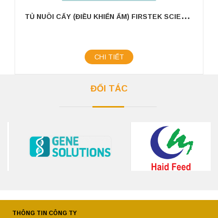
T
Ủ NUÔI CẤY (ĐIỀU KHIỂN ẨM) FIRSTEK SCIENTIFIC
CHI TIẾT
ĐỐI TÁC
THÔNG TIN CÔNG TY