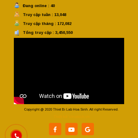
Đang online : 40
Truy cập tuần : 13,048
Truy cập tháng : 172,082
Tổng truy cập : 3,450,550
Copyright @ 2020 Thiet Bi Lab Hoa Sinh. All right Reserved.
Thiết kế Vinatech.vn