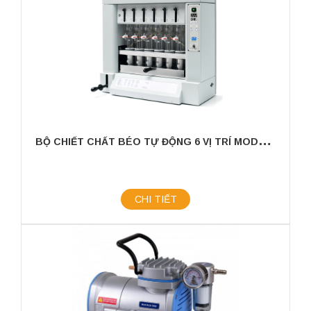
B
Ộ CHIẾT CHẤT BÉO TỰ ĐỘNG 6 VỊ TRÍ MODEL: SER148/6
CHI TIẾT