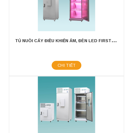
T
Ủ NUÔI CẤY ĐIỀU KHIỂN ẨM, ĐÈN LED FIRSTEK SCIENTIFIC
CHI TIẾT