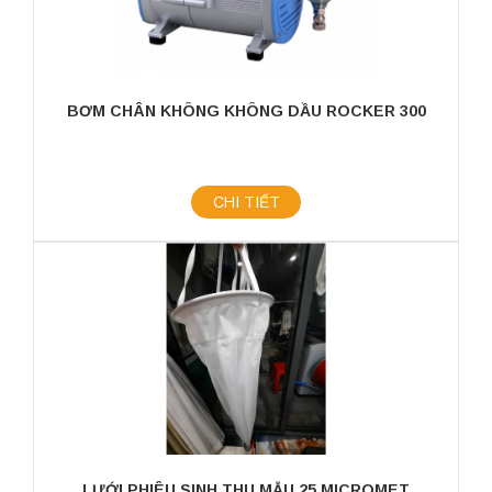
BƠM CHÂN KHÔNG KHÔNG DẦU ROCKER 300
CHI TIẾT
LƯỚI PHIÊU SINH THU MẪU 25 MICROMET