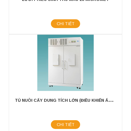
CHI TIẾT
T
Ủ NUÔI CẤY DUNG TÍCH LỚN (ĐIỀU KHIỂN ẨM) FIRSTEK SCIENTIFIC
CHI TIẾT