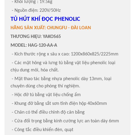
- Khối lượng : 19.5kg
- Nguồn điện: 220V/50Hz
TỦ HÚT KHÍ ĐỘC PHENOLIC
HÃNG SẢN XUẤT: CHUNGFU - ĐÀI LOAN
THƯƠNG HIỆU: YAKOS65
MODEL: HAG-120-AA-A
- Kích thước rộng x sâu x cao: 1200x860x825/2225mm
- Các mặt hông và lưng tủ bằng vật liệu phenolic loại
chịu dung môi, hóa chất.
- Mặt thao tác bằng nhựa phenolic dày 13mm, loại
chuyên dùng cho phòng thí nghiệm.
- Hộc đỡ tủ bằng vật liệu chống ẩm
- Khung đỡ bằng sắt sơn tĩnh điện hộp 40x60mm
- Chân có thể điều chỉnh độ cân bằng
- Cửa đối trọng bằng kính cường lực an toàn dày 6mm
- Công tắc điều khiển đèn, quạt