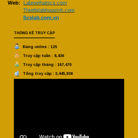
Web:
Labnoithatscs.com
Thietbilabhoasinh.com
Scslab.com.vn
THỐNG KÊ TRUY CẬP
Đang online : 125
Truy cập tuần : 8,436
Truy cập tháng : 167,470
Tổng truy cập : 3,445,938