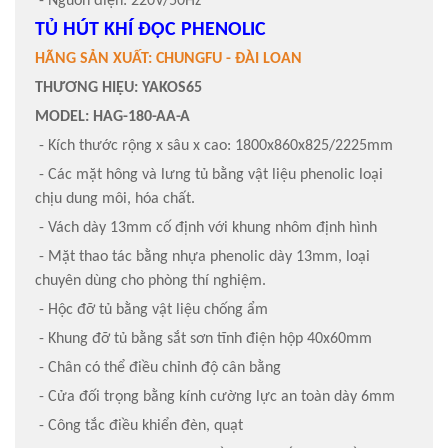
- Nguồn điện: 220V/50Hz
TỦ HÚT KHÍ ĐỘC PHENOLIC
HÃNG SẢN XUẤT: CHUNGFU - ĐÀI LOAN
THƯƠNG HIỆU: YAKOS65
MODEL: HAG-180-AA-A
- Kích thước rộng x sâu x cao: 1800x860x825/2225mm
- Các mặt hông và lưng tủ bằng vật liệu phenolic loại
chịu dung môi, hóa chất.
- Vách dày 13mm cố định với khung nhôm định hình
- Mặt thao tác bằng nhựa phenolic dày 13mm, loại
chuyên dùng cho phòng thí nghiệm.
- Hộc đỡ tủ bằng vật liệu chống ẩm
- Khung đỡ tủ bằng sắt sơn tĩnh điện hộp 40x60mm
- Chân có thể điều chỉnh độ cân bằng
- Cửa đối trọng bằng kính cường lực an toàn dày 6mm
- Công tắc điều khiển đèn, quạt