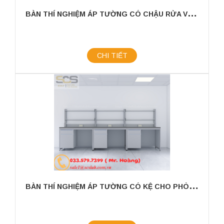
B
ÀN THÍ NGHIỆM ÁP TƯỜNG CÓ CHẬU RỬA VÀ GIÁ TREO KÍCH THƯỚC 3000X750X800MM
CHI TIẾT
B
ÀN THÍ NGHIỆM ÁP TƯỜNG CÓ KỆ CHO PHÒNG THÍ NGHIỆM KÍCH THƯỚC 3600MM