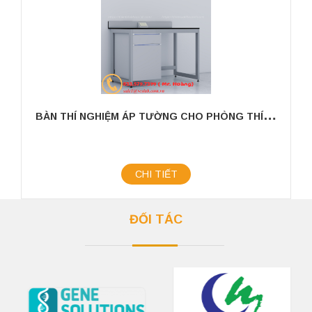
B
ÀN THÍ NGHIỆM ÁP TƯỜNG CHO PHÒNG THÍ NGHIỆM KÍCH THƯỚC 1200MM
CHI TIẾT
ĐỐI TÁC