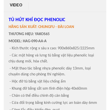
VIDEO
TỦ HÚT KHÍ ĐỘC PHENOLIC
HÃNG SẢN XUẤT: CHUNGFU - ĐÀI LOAN
THƯƠNG HIỆU: YAKOS65
MODEL: HAG-090-AA-A
- Kích thước rộng x sâu x cao: 900x860x825/2225mm
- Các mặt hông và lưng tủ bằng vật liệu phenolic loại
chịu dung môi, hóa chất.
- Mặt thao tác bằng nhựa phenolic dày 13mm, loại
chuyên dùng cho phòng thí nghiệm.
- Hộc đỡ tủ bằng vật liệu chống ẩm
- Khung đỡ bằng sắt sơn tĩnh điện hộp 40x60mm
- Chân có thể điều chỉnh độ cân bằng
- Cửa đối trọng bằng kính cường lực an toàn dày 6mm