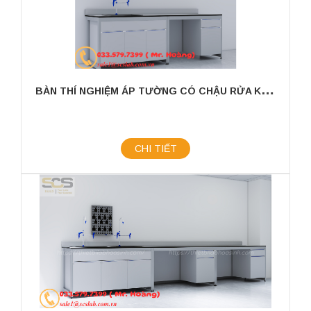
B
ÀN THÍ NGHIỆM ÁP TƯỜNG CÓ CHẬU RỬA KÍCH THƯỚC 2400X750X800MM
CHI TIẾT