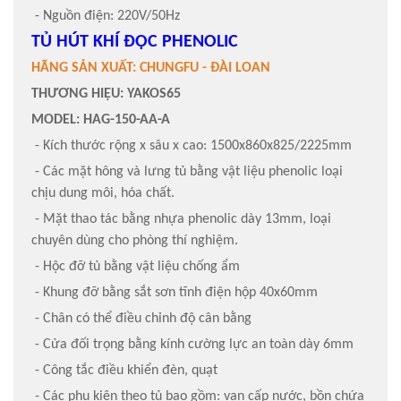
- Nguồn điện: 220V/50Hz
TỦ HÚT KHÍ ĐỘC PHENOLIC
HÃNG SẢN XUẤT: CHUNGFU - ĐÀI LOAN
THƯƠNG HIỆU: YAKOS65
MODEL: HAG-150-AA-A
- Kích thước rộng x sâu x cao: 1500x860x825/2225mm
- Các mặt hông và lưng tủ bằng vật liệu phenolic loại
chịu dung môi, hóa chất.
- Mặt thao tác bằng nhựa phenolic dày 13mm, loại
chuyên dùng cho phòng thí nghiệm.
- Hộc đỡ tủ bằng vật liệu chống ẩm
- Khung đỡ bằng sắt sơn tĩnh điện hộp 40x60mm
- Chân có thể điều chỉnh độ cân bằng
- Cửa đối trọng bằng kính cường lực an toàn dày 6mm
- Công tắc điều khiển đèn, quạt
- Các phụ kiện theo tủ bao gồm: van cấp nước, bồn chứa