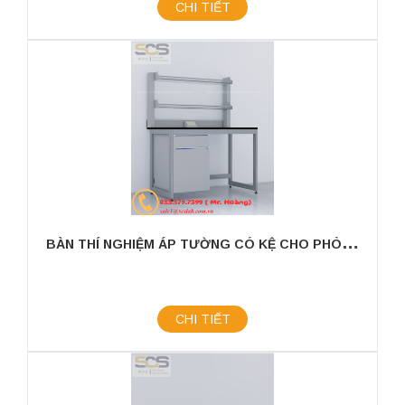
CHI TIẾT
B
ÀN THÍ NGHIỆM ÁP TƯỜNG CÓ KỆ CHO PHÒNG THÍ NGHIỆM KÍCH THƯỚC 1200MM
CHI TIẾT