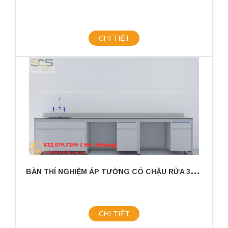
CHI TIẾT
B
ÀN THÍ NGHIỆM ÁP TƯỜNG CÓ CHẬU RỬA 3600X750X800MM
CHI TIẾT