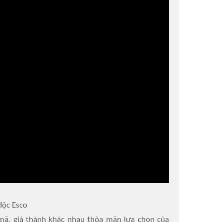
độc Esco
mã, giá thành khác nhau thỏa mãn lựa chọn của