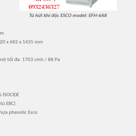
Tủ hút khí độc ESCO model: EFH-6A8
mm
1720 x 682 x 1435 mm
 mở tối đa: 1703 cmh / 88 Pa
ủ ISOCIDE
 tủ EBC)
hựa phenolic Esco