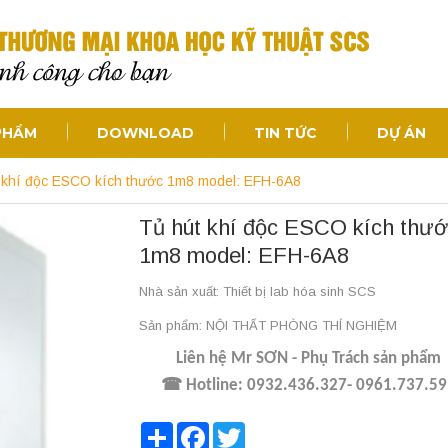
PHẨM
DOWNLOAD
TIN TỨC
DỰ ÁN
 khí độc ESCO kích thước 1m8 model: EFH-6A8
Tủ hút khí độc ESCO kích thư
1m8 model: EFH-6A8
Nhà sản xuất: Thiết bị lab hóa sinh SCS
Sản phẩm: NỘI THẤT PHÒNG THÍ NGHIỆM
Liên hệ Mr SƠN - Phụ Trách sản phẩm
☎ Hotline: 0932.436.327- 0961.737.5
Share
Facebook
Twitter