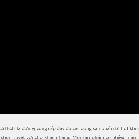
SCSTECH là đơn vị cung cấp đầy đủ các dòng sản phẩm tủ hút khí 
a chọn tuyệt vời cho khách hàng. Mỗi sản phẩm có nhiều mẫu 