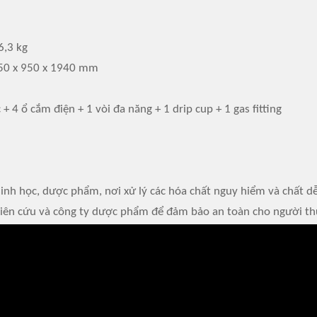
6,3 kg
1950 x 950 x 1940 mm
 4 ổ cắm điện + 1 vòi đa năng + 1 drip cup + 1 gas fitting
inh học, dược phẩm, nơi xử lý các hóa chất nguy hiểm và chất dễ
hiên cứu và công ty dược phẩm để đảm bảo an toàn cho người thự