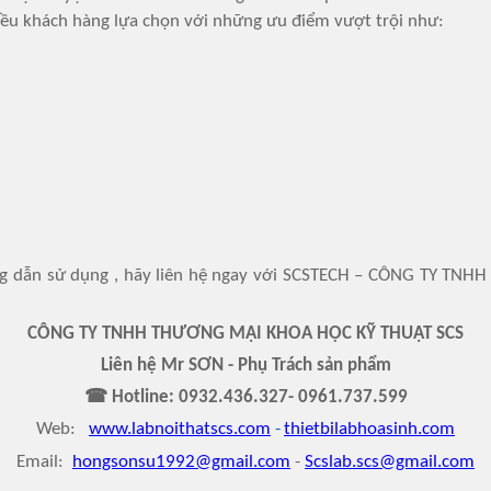
iều khách hàng lựa chọn với những ưu điểm vượt trội như:
hướng dẫn sử dụng , hãy liên hệ ngay với SCSTECH – CÔNG TY 
CÔNG TY TNHH THƯƠNG MẠI KHOA HỌC KỸ THUẬT SCS
Liên hệ Mr SƠN - Phụ Trách sản phẩm
☎ Hotline: 0932.436.327- 0961.737.599
Web:
www.labnoithatscs.com
-
thietbilabhoasinh.com
Email:
hongsonsu1992@gmail.com
-
Scslab.scs@gmail.com