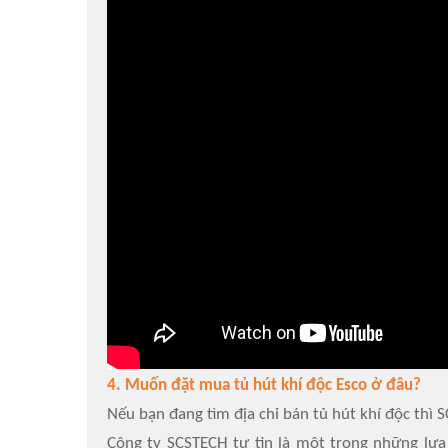
4. Muốn đặt mua tủ hút khí độc Esco ở đâu?
Nếu bạn đang tìm địa chỉ bán tủ hút khí độc thì 
Công ty SCSTECH tự tin là một trong những lự