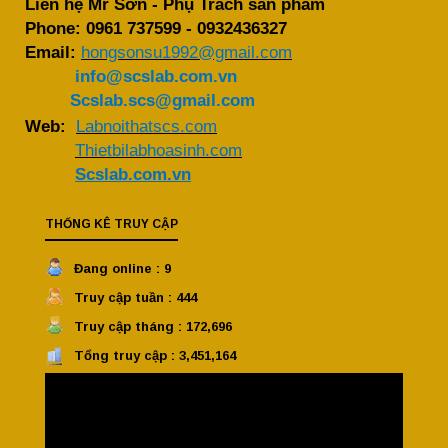
Liên hệ Mr Sơn - Phụ Trách sản phẩm
Phone:
0961 737599
-
0932436327
Email:
hongsonsu1992@gmail.com
info@scslab.com.vn
Scslab.scs@gmail.com
Web:
Labnoithatscs.com
Thietbilabhoasinh.com
Scslab.com.vn
THỐNG KÊ TRUY CẬP
Đang online : 9
Truy cập tuần : 444
Truy cập tháng : 172,696
Tổng truy cập : 3,451,164