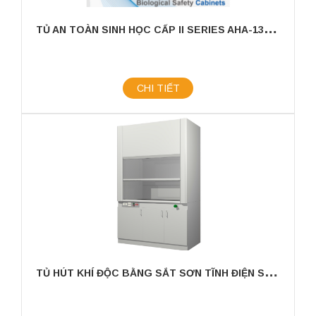
T
Ủ AN TOÀN SINH HỌC CẤP II SERIES AHA-133 THƯƠNG HIỆU YAKOS65
CHI TIẾT
T
Ủ HÚT KHÍ ĐỘC BẰNG SẮT SƠN TĨNH ĐIỆN SERIES HAA THƯƠNG HIỆU YAKOS65