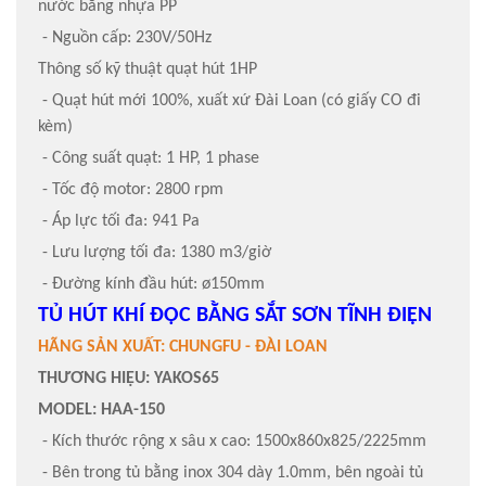
nước bằng nhựa PP
- Nguồn cấp: 230V/50Hz
Thông số kỹ thuật quạt hút 1HP
- Quạt hút mới 100%, xuất xứ Đài Loan (có giấy CO đi
kèm)
- Công suất quạt: 1 HP, 1 phase
- Tốc độ motor: 2800 rpm
- Áp lực tối đa: 941 Pa
- Lưu lượng tối đa: 1380 m3/giờ
- Đường kính đầu hút: ø150mm
TỦ HÚT KHÍ ĐỘC BẰNG SẮT SƠN TĨNH ĐIỆN
HÃNG SẢN XUẤT: CHUNGFU - ĐÀI LOAN
THƯƠNG HIỆU: YAKOS65
MODEL: HAA-150
- Kích thước rộng x sâu x cao: 1500x860x825/2225mm
- Bên trong tủ bằng inox 304 dày 1.0mm, bên ngoài tủ