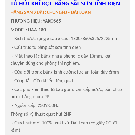
TỦ HÚT KHÍ ĐỘC BẰNG SẮT SƠN TĨNH ĐIỆN
HÃNG SẢN XUẤT: CHUNGFU - ĐÀI LOAN
THƯƠNG HIỆU: YAKOS65
MODEL: HAA-180
- Kích thước rộng x sâu x cao: 1800x860x825/2225mm
- Cấu trúc tủ bằng sắt sơn tĩnh điện
- Mặt thao tác bằng nhựa phenolic dày 13mm, loại
chuyên dùng cho phòng thí nghiệm.
- Cửa đối trọng bằng kính cường lực an toàn dày 6mm
- Công tắc điều khiển đèn, quạt
- Các phụ kiện theo tủ bao gồm: van cấp nước, bồn chứa
nước bằng nhựa PP
- Nguồn cấp: 230V/50Hz
Thông số kỹ thuật quạt hút 2HP
- Quạt hút mới 100%, xuất xứ Đài Loan (có giấy CO đi
kèm)