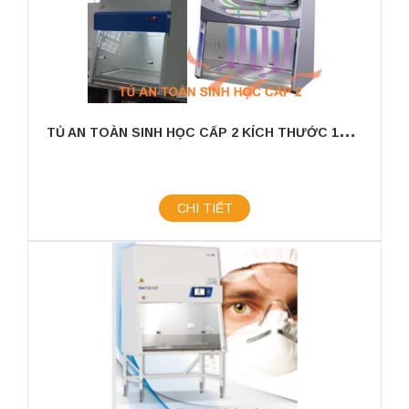
T
Ủ AN TOÀN SINH HỌC CẤP 2 KÍCH THƯỚC 1200MM (CHO 2 NGƯỜI SỬ DỤNG)
CHI TIẾT