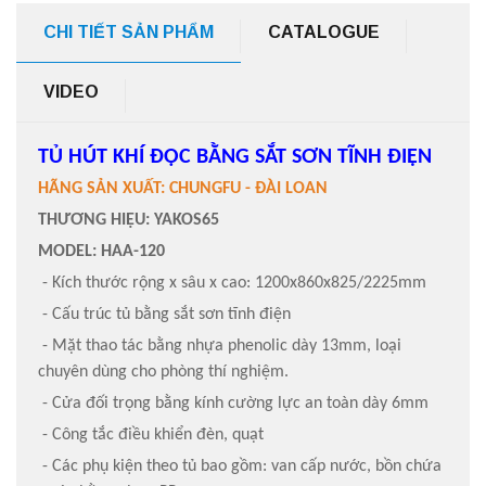
CHI TIẾT SẢN PHẨM
CATALOGUE
VIDEO
TỦ HÚT KHÍ ĐỘC BẰNG SẮT SƠN TĨNH ĐIỆN
HÃNG SẢN XUẤT: CHUNGFU - ĐÀI LOAN
THƯƠNG HIỆU: YAKOS65
MODEL: HAA-120
- Kích thước rộng x sâu x cao: 1200x860x825/2225mm
- Cấu trúc tủ bằng sắt sơn tĩnh điện
- Mặt thao tác bằng nhựa phenolic dày 13mm, loại
chuyên dùng cho phòng thí nghiệm.
- Cửa đối trọng bằng kính cường lực an toàn dày 6mm
- Công tắc điều khiển đèn, quạt
- Các phụ kiện theo tủ bao gồm: van cấp nước, bồn chứa