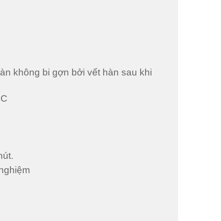
n không bi gợn bởi vết hàn sau khi
NC
hút.
 nghiệm