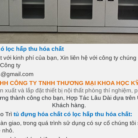
ó lọc hấp thu hóa chất
 với kinh phí của bạn, Xin liên hệ với công ty chún
 Công ty
cs@gmail.com
HH CÔNG TY TNHH THƯƠNG MẠI KHOA HỌC K
 xuất và lắp đặt thiết bị nội thất phòng thí nghiệm, 
ng thành công cho bạn, Hợp Tác Lâu Dài dựa trên Uy 
Khách hàng.
o Trì
tủ đựng hóa chất có lọc hấp thu hóa chất:
àn giao, trong quá trình sử dụng có sự cố chúng tô
ề nhỏ.