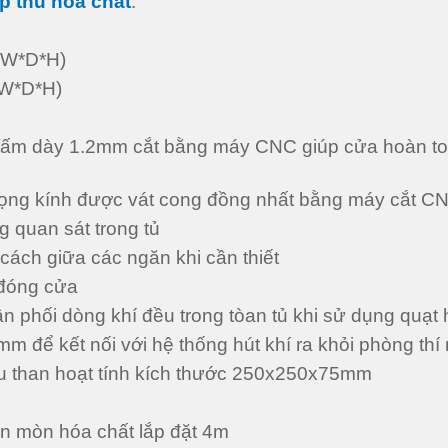
p thu hóa chất
:
(W*D*H)
(W*D*H)
 tấm dày 1.2mm cắt bằng máy CNC giúp cửa hoàn toà
 lọng kính được vát cong đồng nhất bằng máy cắt C
 quan sát trong tủ
cách giữa các ngăn khi cần thiết
 đóng cửa
ân phối dòng khí đều trong tòan tủ khi sử dụng quạt 
 để kết nối với hệ thống hút khí ra khỏi phòng thí
thu than hoạt tính kích thước 250x250x75mm
ăn mòn hóa chất lắp đặt 4m