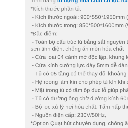
Tính năng
tủ đựng hóa chất có lọc hấ
*Kích thước phần tủ:
- Kích thước ngoài: 900*550*1950mm 
- Kích thước trong: 850*500*1600mm 
*Đặc điểm:
- Toàn bộ cấu trúc tủ bằng sắt nguyên
sơn tĩnh điện, chống ăn mòn hóa chất
- Cửa lọai 04 cánh mở độc lập, khung
- Cửa kính cường lực dày 5mm dễ dàng
- Tủ có 05 tầng có thể thay đổi khoảng 
- Hệ roong làm kín cho phép tủ kín khi
- Mặt trong tủ có tấm ốp đục lỗ giúp ph
- Tủ có đường ống chờ đường kính 60mm
- Bộ lọc xử lý hơi hóa chất: Tấm hấp 
- Nguồn điện cấp: 230V/50Hz,
*Option Quạt hút chuyên dụng, chống 