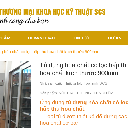
PHẨM
DOWNLOAD
TIN TỨC
DỰ ÁN
g hóa chất có lọc hấp thu hóa chất kích thước 900mm
Tủ đựng hóa chất có lọc hấp th
hóa chất kích thước 900mm
Nhà sản xuất: Thiết bị lab hóa sinh SCS
Sản phẩm: NỘI THẤT PHÒNG THÍ NGHIỆM
Ứng dụng
tủ đựng hóa chất có lọ
hấp thu hóa chất
:
- Loại tủ được thiết kế để đựng các
hóa chất cơ bản