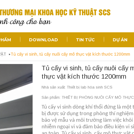
PHẨM
DOWNLOAD
TIN TỨC
DỰ ÁN
VẬT
Tủ cấy vi sinh, tủ cấy nuôi cấy mô thực vật kích thước 1200mm
Tủ cấy vi sinh, tủ cấy nuôi cấy 
thực vật kích thước 1200mm
Nhà sản xuất: Thiết bị lab hóa sinh SCS
Sản phẩm: THIẾT BỊ PHÒNG NUÔI CẤY MÔ THỰ
Tủ cấy vi sinh dòng khí thổi đứng là một 
bị được sử dụng trong phòng thí nghiệm
bảo vệ mẫu và môi trường làm việc khỏi
nhiễm ngoại vi và đảm bảo điều kiện vi s
an toàn. Tủ cấy vi sinh, cấy mô thực vật 