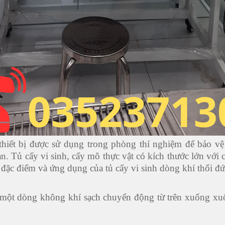
 thiết bị được sử dụng trong phòng thí nghiệm để bảo v
toàn. Tủ cấy vi sinh, cấy mô thực vật có kích thước lớn
 đặc điểm và ứng dụng của tủ cấy vi sinh dòng khí thổi đ
a một dòng không khí sạch chuyển động từ trên xuống x