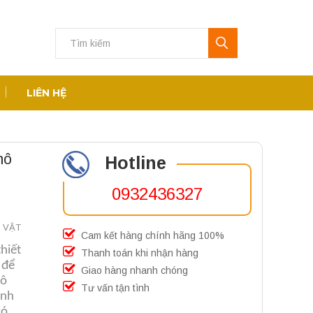
LIÊN HỆ
mô
Hotline
0932436327
C VẬT
Cam kết hàng chính hãng 100%
thiết
Thanh toán khi nhận hàng
 để
Giao hàng nhanh chóng
 ô
Tư vấn tận tình
inh
có