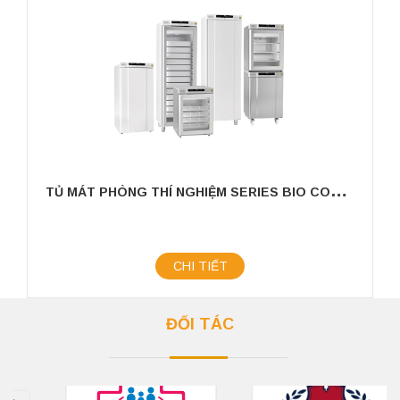
T
Ủ MÁT PHÒNG THÍ NGHIỆM SERIES BIO COMPACT
CHI TIẾT
ĐỐI TÁC