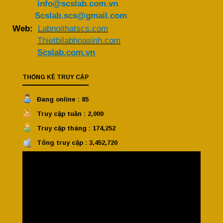
info@scslab.com.vn
Scslab.scs@gmail.com
Web:
Labnoithatscs.com
Thietbilabhoasinh.com
Scslab.com.vn
THỐNG KÊ TRUY CẬP
Đang online : 85
Truy cập tuần : 2,000
Truy cập tháng : 174,252
Tổng truy cập : 3,452,720