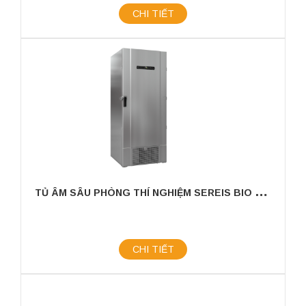
CHI TIẾT
T
Ủ ÂM SÂU PHÒNG THÍ NGHIỆM SEREIS BIO ULTRA
CHI TIẾT