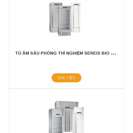
T
Ủ ÂM SÂU PHÒNG THÍ NGHIỆM SEREIS BIO MIDI
CHI TIẾT