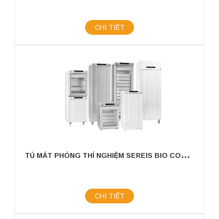
CHI TIẾT
T
Ủ MÁT PHÒNG THÍ NGHIỆM SEREIS BIO COMPACT II
CHI TIẾT