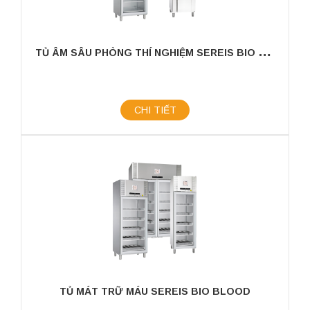
T
Ủ ÂM SÂU PHÒNG THÍ NGHIỆM SEREIS BIO PLUS
CHI TIẾT
TỦ MÁT TRỮ MÁU SEREIS BIO BLOOD