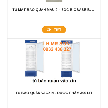
T
Ủ MÁT BẢO QUẢN MẪU 2 – 8OC BIOBASE BPR-5V298
CHI TIẾT
TỦ BẢO QUẢN VACXIN - DƯỢC PHẨM 390 LÍT