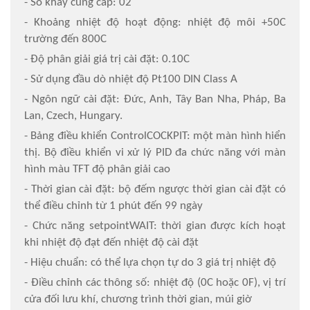
- Số khay cung cấp: 02
- Khoảng nhiệt độ hoạt động: nhiệt độ môi +50C
trường đến 800C
- Độ phân giải giá trị cài đặt: 0.10C
- Sử dụng đầu dò nhiệt độ Pt100 DIN Class A
- Ngôn ngữ cài đặt: Đức, Anh, Tây Ban Nha, Pháp, Ba
Lan, Czech, Hungary.
- Bảng điều khiển ControlCOCKPIT: một màn hình hiển
thị. Bộ điều khiển vi xử lý PID đa chức năng với màn
hình màu TFT độ phân giải cao
- Thời gian cài đặt: bộ đếm ngược thời gian cài đặt có
thể điều chỉnh từ 1 phút đến 99 ngày
- Chức năng setpointWAIT: thời gian được kích hoạt
khi nhiệt độ đạt đến nhiệt độ cài đặt
- Hiệu chuẩn: có thể lựa chọn tự do 3 giá trị nhiệt độ
- Điều chỉnh các thông số: nhiệt độ (0C hoặc 0F), vị trí
cửa đối lưu khí, chương trình thời gian, múi giờ