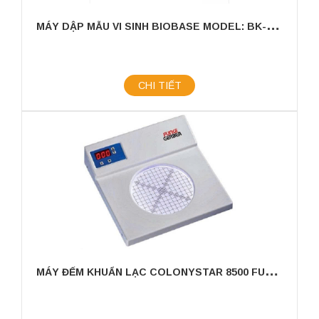
M
ÁY DẬP MẪU VI SINH BIOBASE MODEL: BK-SHG04
CHI TIẾT
M
ÁY ĐẾM KHUẨN LẠC COLONYSTAR 8500 FUNKER GERBER - ĐỨC