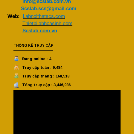
info@scslab.com.vn
Scslab.scs@gmail.com
Web:
Labnoithatscs.com
Thietbilabhoasinh.com
Scslab.com.vn
THỐNG KÊ TRUY CẬP
Đang online : 4
Truy cập tuần : 9,484
Truy cập tháng : 168,518
Tổng truy cập : 3,446,986