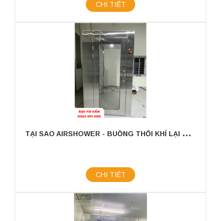
CHI TIẾT
T
ẠI SAO AIRSHOWER - BUỒNG THỔI KHÍ LẠI CẦN THIẾT TRONG PHÒNG SẠCH
CHI TIẾT