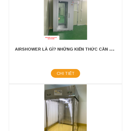
A
IRSHOWER LÀ GÌ? NHỮNG KIẾN THỨC CẦN CÓ KHI SỬ DỤNG.
CHI TIẾT