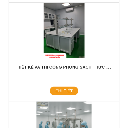
T
HIẾT KẾ VÀ THI CÔNG PHÒNG SẠCH THỰC PHẨM - VI SINH
CHI TIẾT