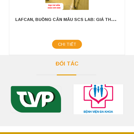
L
AFCAN, BUỒNG CÂN MẪU SCS LAB: GIÁ THÀNH HỢP LÝ, CHẤT LƯỢNG ĐƯỢC KHẲNG ĐỊNH
CHI TIẾT
ĐỐI TÁC