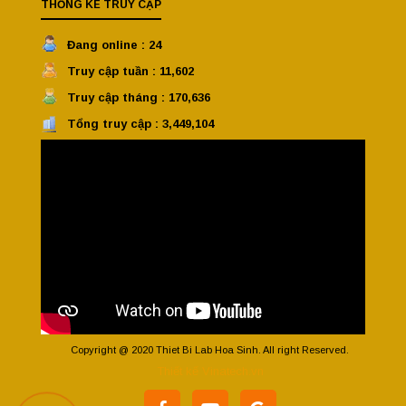
THỐNG KÊ TRUY CẬP
Đang online : 24
Truy cập tuần : 11,602
Truy cập tháng : 170,636
Tổng truy cập : 3,449,104
Copyright @ 2020 Thiet Bi Lab Hoa Sinh. All right Reserved.
Thiết kế Vinatech.vn