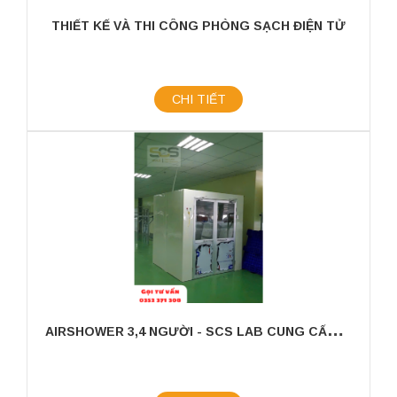
THIẾT KẾ VÀ THI CÔNG PHÒNG SẠCH ĐIỆN TỬ
CHI TIẾT
A
IRSHOWER 3,4 NGƯỜI - SCS LAB CUNG CẤP HÀNG CÓ SẴN, GIAO HÀNG TOÀN QUỐC