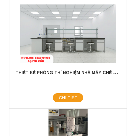
T
HIẾT KẾ PHÒNG THÍ NGHIỆM NHÀ MÁY CHẾ BIẾN CÀ PHÊ - ĐẢM BẢO HIỆU SUẤT & CHẤT LƯỢNG SẢN XUẤT
CHI TIẾT