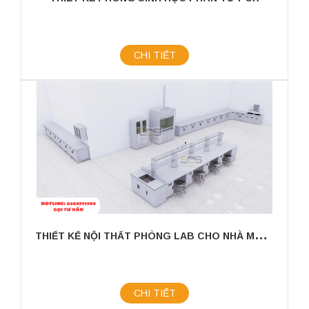
CHI TIẾT
T
HIẾT KẾ NỘI THẤT PHÒNG LAB CHO NHÀ MÁY SẢN XUẤT SƠN CÔNG NGHIỆP
CHI TIẾT