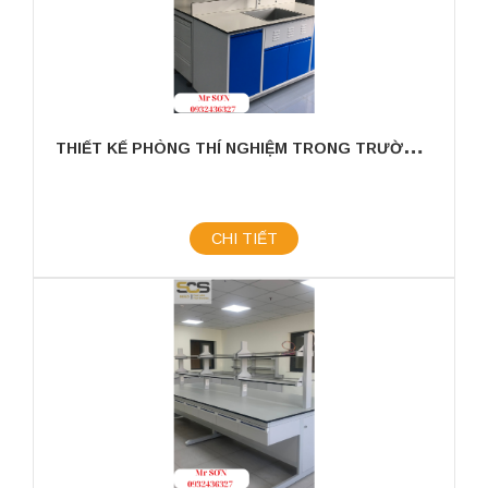
T
HIẾT KẾ PHÒNG THÍ NGHIỆM TRONG TRƯỜNG HỌC
CHI TIẾT