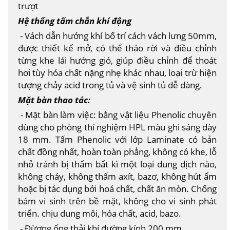
trượt
Hệ thống tấm chắn khí động
- Vách dẫn hướng khí bố trí cách vách lưng 50mm,
được thiết kế mở, có thể tháo rời và điều chỉnh
từng khe lái hướng gió, giúp điều chỉnh để thoát
hơi tùy hóa chất nặng nhẹ khác nhau, loại trừ hiện
tượng chảy acid trong tủ và vệ sinh tủ dễ dàng.
Mặt bàn thao tác:
- Mặt bàn làm việc: bằng vật liệu Phenolic chuyên
dùng cho phòng thí nghiệm HPL màu ghi sáng dày
18 mm. Tấm Phenolic với lớp Laminate có bản
chất đồng nhất, hoàn toàn phẳng, không có khe, lỗ
nhỏ tránh bị thấm bất kì một loại dung dịch nào,
không cháy, không thấm axít, bazơ, không hút ẩm
hoặc bị tác dụng bởi hoá chất, chất ăn mòn. Chống
bám vi sinh trên bề mặt, không cho vi sinh phát
triển. chịu dung môi, hóa chất, acid, bazo.
- Đừơng ống thải khí đường kính 200 mm