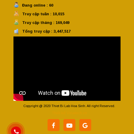
Đang online : 60
Truy cập tuần : 10,015
Truy cập tháng : 169,049
Tổng truy cập : 3,447,517
Copyright @ 2020 Thiet Bi Lab Hoa Sinh. All right Reserved.
Thiết kế Vinatech.vn