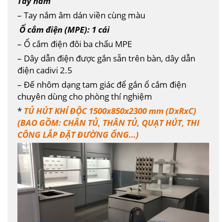
Tay nắm
– Tay nắm âm dán viền cùng màu
Ổ cắm điện (MPE): 1 cái
– Ổ cắm điện đôi ba chấu MPE
– Dây dẫn điện được gắn sẵn trên bàn, dây dẫn
điện cadivi 2.5
– Đế nhôm dạng tam giác để gắn ổ cắm điện
chuyên dùng cho phòng thí nghiệm
*
TỦ HÚT KHÍ ĐỘC 1500x850x2300 mm (DxRxC)
(BAO GỒM: CHÂN TỦ, THÂN TỦ, QUẠT HÚT, THI
CÔNG LẮP ĐẶT ĐƯỜNG ỐNG…)