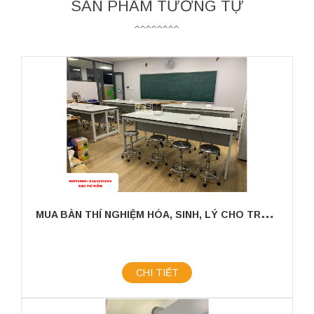
SẢN PHẨM TƯƠNG TỰ
M
UA BÀN THÍ NGHIỆM HÓA, SINH, LÝ CHO TRƯỜNG HỌC GIÁ TỐT TẠI THÀNH PHỐ HỒ CHÍ MINH
CHI TIẾT