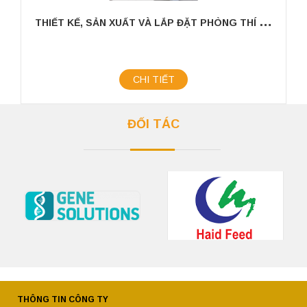
T
HIẾT KẾ, SẢN XUẤT VÀ LẮP ĐẶT PHÒNG THÍ NGHIỆM TRONG CHĂN NUÔI
CHI TIẾT
ĐỐI TÁC
THÔNG TIN CÔNG TY