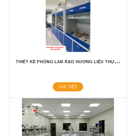
T
HIẾT KẾ PHÒNG LAB R&D HƯƠNG LIỆU THỰC PHẨM KHU VỰC MIỀN NAM
CHI TIẾT