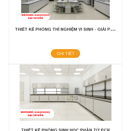
T
HIẾT KẾ PHÒNG THÍ NGHIỆM VI SINH - GIẢI PHÁP TỐI ƯU CHO NGHIÊN CỨU VÀ SẢN XUẤT
CHI TIẾT
THIẾT KẾ PHÒNG SINH HỌC PHÂN TỬ PCR