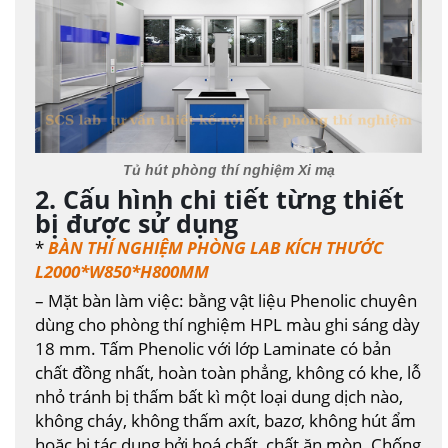
Tủ hút phòng thí nghiệm Xi mạ
2. Cấu hình chi tiết từng thiết
bị được sử dụng
*
BÀN THÍ NGHIỆM PHÒNG LAB KÍCH THƯỚC
L2000*W850*H800MM
– Mặt bàn làm việc: bằng vật liệu Phenolic chuyên
dùng cho phòng thí nghiệm HPL màu ghi sáng dày
18 mm. Tấm Phenolic với lớp Laminate có bản
chất đồng nhất, hoàn toàn phẳng, không có khe, lỗ
nhỏ tránh bị thấm bất kì một loại dung dịch nào,
không cháy, không thấm axít, bazơ, không hút ẩm
hoặc bị tác dụng bởi hoá chất, chất ăn mòn. Chống