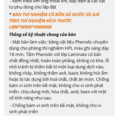
- Kèm theo 4m ống thoát khí, dây điện & các vật
tư phụ dùng cho lắp đặt
*
BÀN THÍ NGHIỆM CÓ BỒN XẢ NƯỚC VÀ GIÁ
TREO THÍ NGHIỆM KÍCH THƯỚC
L800*W850*H800MM
Thông số kỹ thuật chung của bàn
- Mặt bàn làm việc: bằng vật liệu Phenolic chuyên
dùng cho phòng thí nghiệm HPL màu ghi sáng dày
18 mm. Tấm Phenolic với lớp Laminate có bản
chất đồng nhất, hoàn toàn phẳng, không có khe, lỗ
nhỏ tránh bị thấm bất kì một loại dung dịch nào,
không cháy, không thấm axít, bazơ, không hút ẩm
hoặc bị tác dụng bởi hoá chất, chất ăn mòn. Chống
bám vi sinh trên bề mặt, không cho vi sinh phát
triển. chịu dung môi, hóa chất, acid, bazo với một
số tính năng như sau:
- Chống bám vi sinh trên bề mặt, không cho vi
sinh phát triển