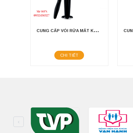
C
UNG CẤP VÒI RỬA MẮT KHẨN CẤP
CHI TIẾT