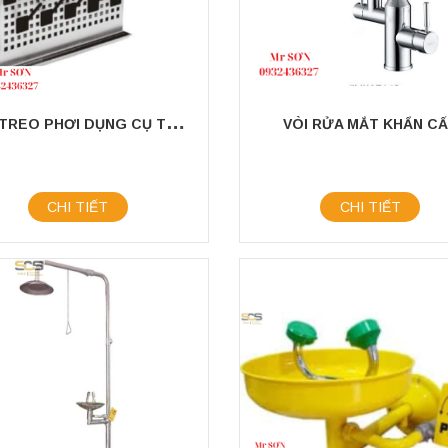
G
IÁ TREO PHƠI DỤNG CỤ THỦY TINH
VÒI RỬA MẮT KHẨN C
CHI TIẾT
CHI TIẾT