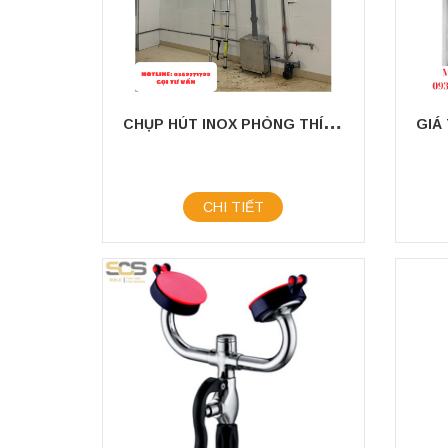
C
HỤP HÚT INOX PHÒNG THÍ NGHIỆM GIÁ XUẤT XƯỞNG TẠI MIỀN NAM
CHI TIẾT