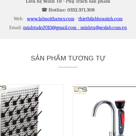
Liên hệ Minh Tư - Phụ Trách sản phẩm
☎
Hotline:
0352.371.308
Web:
www.labnoithatscs.com
-
thietbilabhoasinh.com
Email:
minhtudo2010@gmail.com
-
minhtu@scslab.com.vn
SẢN PHẨM TƯƠNG TỰ