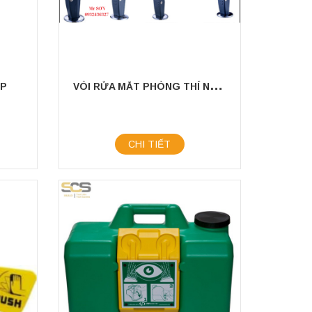
V
ÒI RỬA MẮT PHÒNG THÍ NGHIỆM
ẤP
CHI TIẾT