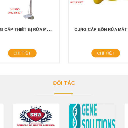
C
UNG CẤP THIẾT BỊ RỬA MẮT KẾT HỢP VỚI TẮM KHẨN CẤP
CHI TIẾT
CHI TIẾT
ĐỐI TÁC