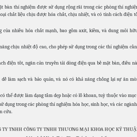
ặt bàn thí nghiệm được sử dụng rộng rãi trong các phòng thí ngh
loại chất liệu chịu được hóa chất, chịu nhiệt, và có tính cách điện
g của nhiều hóa chất mạnh, bao gồm axit, kiềm, và dung môi hữu
ăng chịu nhiệt độ cao, cho phép sử dụng trong các thí nghiệm cần 
ách điện tốt, ngăn cản truyền tải dòng điện qua bề mặt bàn, điều n
 dễ làm sạch và bảo quản, và nó có khả năng chống lại sự ăn m
có thể được làm dạng tấm dẹp hoặc có lỗ khoan, tuỳ thuộc vào mục 
ử dụng trong các phòng thí nghiệm hóa học, sinh học, và các ngành
n cứu.
 TY TNHH CÔNG TY TNHH THƯƠNG MẠI KHOA HỌC KỸ THUẬ