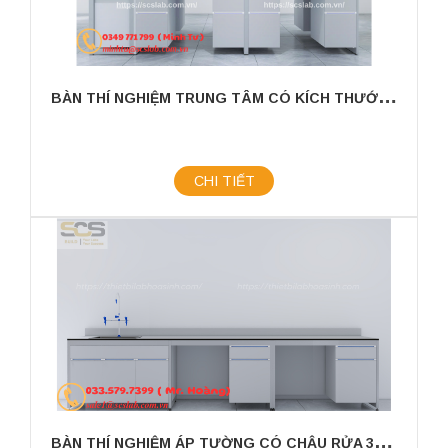
B
ÀN THÍ NGHIỆM TRUNG TÂM CÓ KÍCH THƯỚC 3600MM CÓ CHẬU RỬA
CHI TIẾT
B
ÀN THÍ NGHIỆM ÁP TƯỜNG CÓ CHẬU RỬA 3600X750X800MM