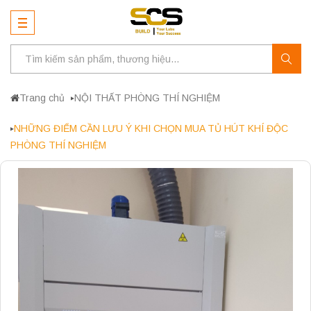
Trang chủ
NỘI THẤT PHÒNG THÍ NGHIỆM
NHỮNG ĐIỂM CẦN LƯU Ý KHI CHỌN MUA TỦ HÚT KHÍ ĐỘC
PHÒNG THÍ NGHIỆM