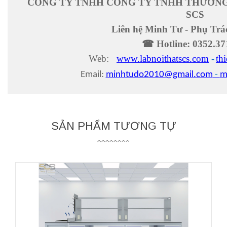
CÔNG TY TNHH CÔNG TY TNHH THƯƠNG
SCS
Liên hệ Minh Tư - Phụ Tr
☎
Hotline:
0352.37
Web:
www.labnoithatscs.com
-
th
Email:
minhtudo2010@gmail.com
-
m
SẢN PHẨM TƯƠNG TỰ