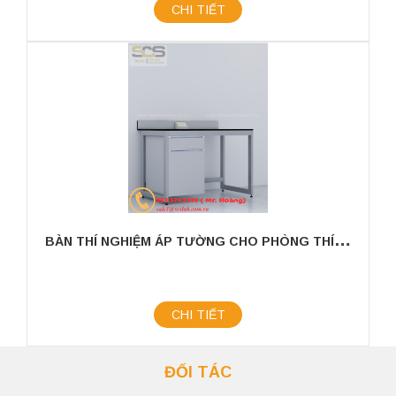
CHI TIẾT
B
ÀN THÍ NGHIỆM ÁP TƯỜNG CHO PHÒNG THÍ NGHIỆM KÍCH THƯỚC 1200MM
CHI TIẾT
ĐỐI TÁC