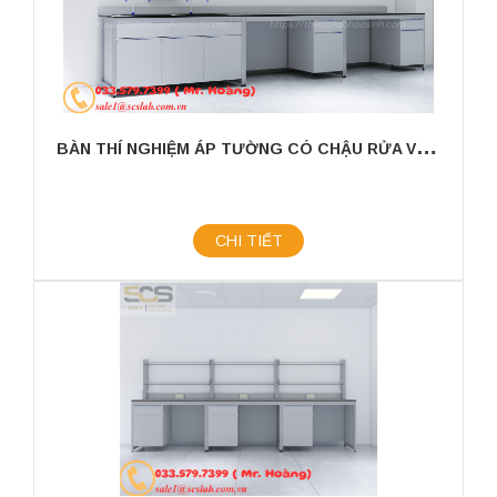
B
ÀN THÍ NGHIỆM ÁP TƯỜNG CÓ CHẬU RỬA VÀ GIÁ TREO KÍCH THƯỚC 3000X750X800MM
CHI TIẾT