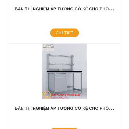
B
ÀN THÍ NGHIỆM ÁP TƯỜNG CÓ KỆ CHO PHÒNG THÍ NGHIỆM KÍCH THƯỚC 3600MM
CHI TIẾT
B
ÀN THÍ NGHIỆM ÁP TƯỜNG CÓ KỆ CHO PHÒNG THÍ NGHIỆM KÍCH THƯỚC 1200MM