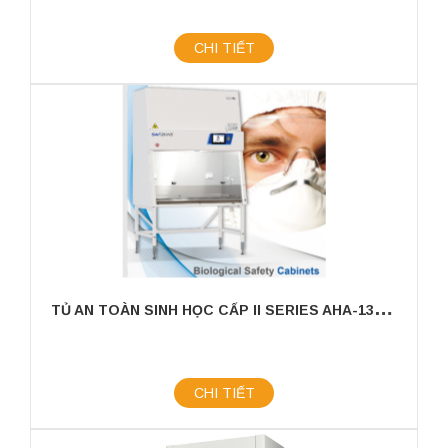
CHI TIẾT
T
Ủ AN TOÀN SINH HỌC CẤP II SERIES AHA-133 THƯƠNG HIỆU YAKOS65
CHI TIẾT