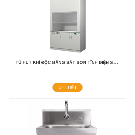
T
Ủ HÚT KHÍ ĐỘC BẰNG SẮT SƠN TĨNH ĐIỆN SERIES HAA THƯƠNG HIỆU YAKOS65
CHI TIẾT