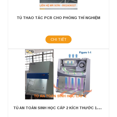
TỦ THAO TÁC PCR CHO PHÒNG THÍ NGHIỆM
CHI TIẾT
T
Ủ AN TOÀN SINH HỌC CẤP 2 KÍCH THƯỚC 1200MM (CHO 2 NGƯỜI SỬ DỤNG)