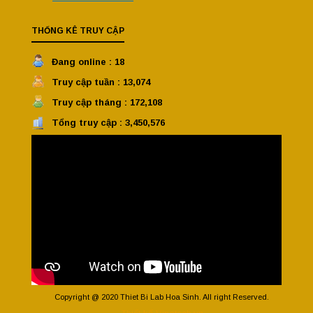
THỐNG KÊ TRUY CẬP
Đang online : 18
Truy cập tuần : 13,074
Truy cập tháng : 172,108
Tổng truy cập : 3,450,576
Copyright @ 2020 Thiet Bi Lab Hoa Sinh. All right Reserved.