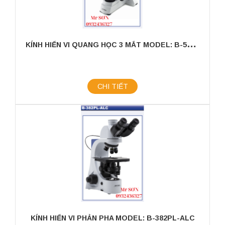
K
ÍNH HIỂN VI QUANG HỌC 3 MẮT MODEL: B-500TI
CHI TIẾT
KÍNH HIỂN VI PHẢN PHA MODEL: B-382PL-ALC