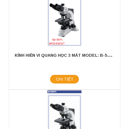
K
ÍNH HIỂN VI QUANG HỌC 3 MẮT MODEL: B-500TPH
CHI TIẾT