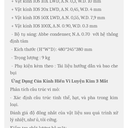
+ Vật kính IOS 10X LWD, A.N. 0,3, W.D. 10 mm
+ Vật kính IOS 20x LWD, A.N. 0,45, W.D. 4 mm
+ Vật kính IOS 50X LWD, A.N. 0,55, W.D. 7,9 mm
+ Vật kính IOS 100X, A.N. 0.90, W.D. 0.3 mm
- Bộ tụ sáng: Abbe condenser, N.A. 0.70 với hệ thống
định tâm
- Kích thước (H*W*D): 480*245*380 mm
- Trọng lượng : 9 kg
- Phụ kiện kèm theo : Tài liệu hướng dẫn và bao che
bụi
Ứng Dụng Của Kính Hiển Vi Luyện Kim 3 Mắt
Phân tích cấu trúc vi mô:
- Xác định cấu trúc tinh thể, hạt, và pha trong kim
loại.
Đánh giá độ đồng nhất của vật liệu sau quá trình xử
lý nhiệt, như ủ, tôi cứng.
Kiểm tra chất lượng bề mặt: