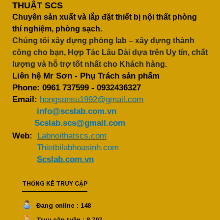
THUẬT SCS
Chuyên sản xuất và lắp đặt thiết bị nội thất phòng
thí nghiệm, phòng sạch.
Chúng tôi xây dựng phòng lab – xây dựng thành
công cho bạn, Hợp Tác Lâu Dài dựa trên Uy tín, chất
lượng và hỗ trợ tốt nhất cho Khách hàng.
Liên hệ Mr Sơn - Phụ Trách sản phẩm
Phone:
0961 737599
-
0932436327
Email:
hongsonsu1992@gmail.com
info@scslab.com.vn
Scslab.scs@gmail.com
Web:
Labnoithatscs.com
Thietbilabhoasinh.com
Scslab.com.vn
THỐNG KÊ TRUY CẬP
Đang online : 148
Truy cập tuần : 8,707