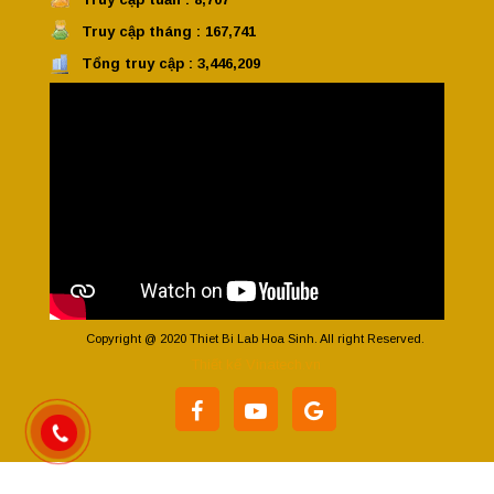
Truy cập tháng : 167,741
Tổng truy cập : 3,446,209
Copyright @ 2020 Thiet Bi Lab Hoa Sinh. All right Reserved.
Thiết kế Vinatech.vn