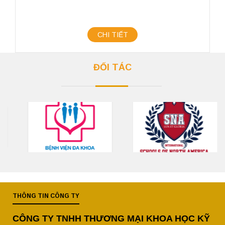
CHI TIẾT
ĐỐI TÁC
THÔNG TIN CÔNG TY
CÔNG TY TNHH THƯƠNG MẠI KHOA HỌC KỸ