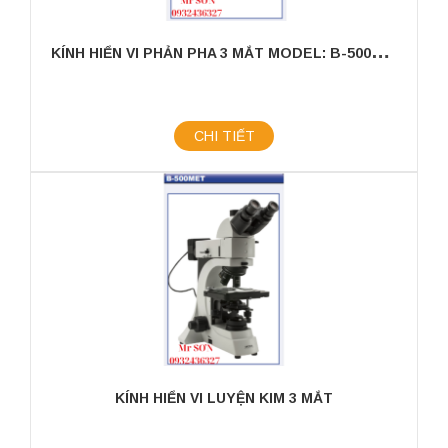
K
ÍNH HIỂN VI PHẢN PHA 3 MẮT MODEL: B-500TPH
CHI TIẾT
KÍNH HIỂN VI LUYỆN KIM 3 MẮT