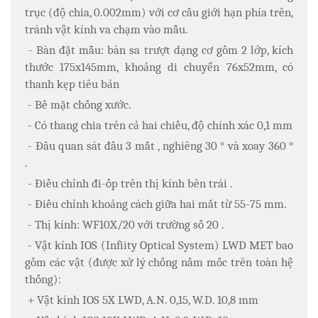
trục (độ chia, 0.002mm) với cơ cấu giới hạn phía trên,
tránh vật kính va chạm vào mẫu.
- Bàn đặt mẫu: bàn sa trượt dạng cơ gồm 2 lớp, kích
thước 175x145mm, khoảng di chuyển 76x52mm, có
thanh kẹp tiêu bản
- Bề mặt chống xước.
- Có thang chia trên cả hai chiều, độ chính xác 0,1 mm
- Đầu quan sát đầu 3 mắt , nghiêng 30 ° và xoay 360 °
.
- Điều chỉnh đi-ốp trên thị kính bên trái .
- Điều chỉnh khoảng cách giữa hai mắt từ 55-75 mm.
- Thị kính: WF10X/20 với trường số 20 .
- Vật kính IOS (Infiity Optical System) LWD MET bao
gồm các vật (được xử lý chống nấm mốc trên toàn hệ
thống):
+ Vật kính IOS 5X LWD, A.N. 0,15, W.D. 10,8 mm