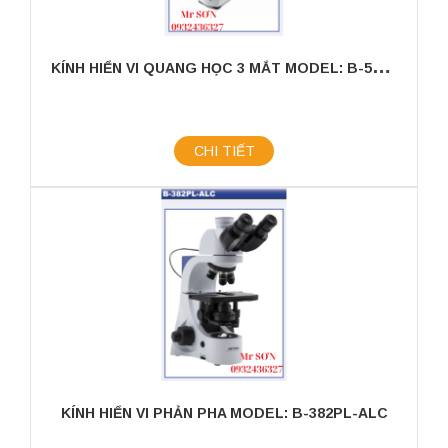
K
ÍNH HIỂN VI QUANG HỌC 3 MẮT MODEL: B-500TI
CHI TIẾT
KÍNH HIỂN VI PHẢN PHA MODEL: B-382PL-ALC