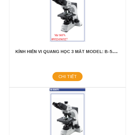
K
ÍNH HIỂN VI QUANG HỌC 3 MẮT MODEL: B-500TPH
CHI TIẾT