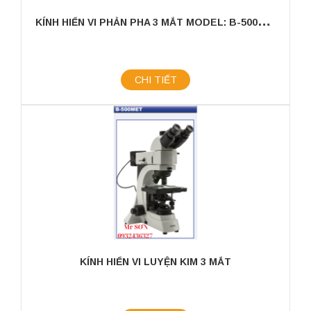
K
ÍNH HIỂN VI PHẢN PHA 3 MẮT MODEL: B-500TPH
CHI TIẾT
KÍNH HIỂN VI LUYỆN KIM 3 MẮT