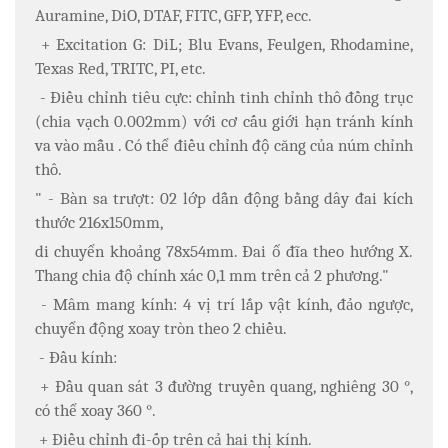
Auramine, DiO, DTAF, FITC, GFP, YFP, ecc.
+ Excitation G: DiL; Blu Evans, Feulgen, Rhodamine,
Texas Red, TRITC, PI, etc.
- Điều chỉnh tiêu cực: chỉnh tinh chỉnh thô đồng trục
(chia vạch 0.002mm) với cơ cấu giới hạn tránh kính
va vào mẫu . Có thể điều chỉnh độ căng của núm chỉnh
thô.
" - Bàn sa trượt: 02 lớp dẫn động bằng dây đai kích
thước 216x150mm,
di chuyển khoảng 78x54mm. Đai ổ đĩa theo hướng X.
Thang chia độ chính xác 0,1 mm trên cả 2 phương."
- Mâm mang kính: 4 vị trí lắp vật kính, đảo ngược,
chuyển động xoay tròn theo 2 chiều.
- Đầu kính:
+ Đầu quan sát 3 đường truyền quang, nghiêng 30 °,
có thể xoay 360 °.
+ Điều chỉnh đi-ốp trên cả hai thị kính.