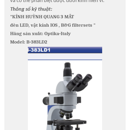
và có thể phân biệt được dưới kính hiển vi.
Thông số kỹ thuật:
"KÍNH HUỲNH QUANG 3 MẮT
đèn LED, vật kính IOS , B&G filtersets "
Hãng sản xuất: Optika-Italy
Model: B-383LD2