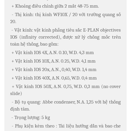
+ Khoảng điều chỉnh giữa 2 mắt 48-75 mm.
- Thị kính: thị kính WF10X / 20 với trường quang số
20.
- Vật kính: vật kính phẳng tiêu sắc E-PLAN objectives
IOS (infinity corrected), được xử lý chống mốc trên
toàn hệ thống, bao gồm:
+ Vật kính IOS 4X, A.N. 0.10, W.D. 4,3 mm
+ Vật kính IOS 10X, A.N. 0.25, W.D. 4,1 mm
+ Vật kính IOS 20x, A.N., 0,40, W.D. 1,4 mm
+ Vật kính IOS 40X, A.N. 0,65, W.D. 0,4 mm
+ Vật kính IOS 50X, A.N. 0,75, W.D. 0,3 mm (no cover
slide)
- Bộ tụ quang: Abbe condenser, N.A. 1,25 với hệ thống
định tâm.
- Trọng lượng: 5 kg
- Phụ kiện kèm theo : Tài liệu hướng dẫn và bao che