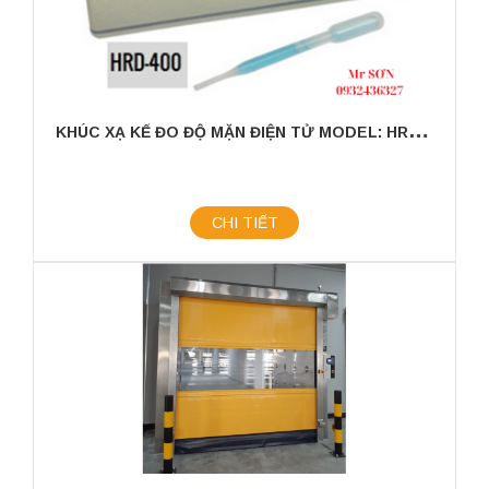
K
HÚC XẠ KẾ ĐO ĐỘ MẶN ĐIỆN TỬ MODEL: HRD-400
CHI TIẾT