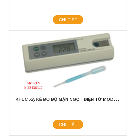
CHI TIẾT
K
HÚC XẠ KẾ ĐO ĐỘ MẶN NGỌT ĐIỆN TỬ MODEL: HRD-500
CHI TIẾT