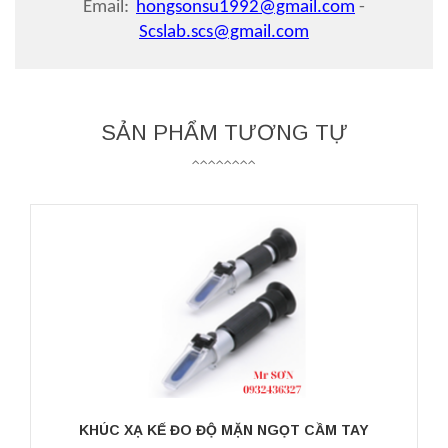
Email:
hongsonsu1992@gmail.com
-
Scslab.scs@gmail.com
SẢN PHẨM TƯƠNG TỰ
KHÚC XẠ KẾ ĐO ĐỘ MẶN NGỌT CẦM TAY