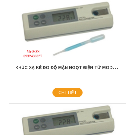
K
HÚC XẠ KẾ ĐO ĐỘ MẶN NGỌT ĐIỆN TỬ MODEL: HRD-300
CHI TIẾT