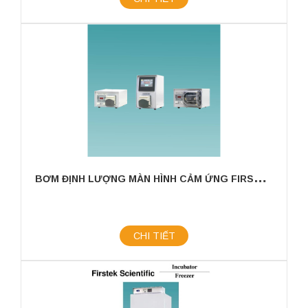
B
ƠM ĐỊNH LƯỢNG MÀN HÌNH CẢM ỨNG FIRSTEK SCIENTIFIC
CHI TIẾT