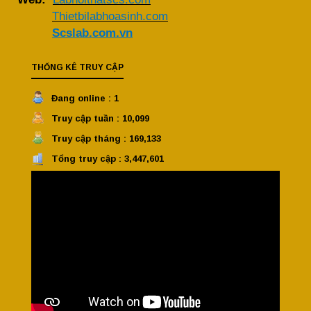
Thietbilabhoasinh.com
Scslab.com.vn
THỐNG KÊ TRUY CẬP
Đang online : 1
Truy cập tuần : 10,099
Truy cập tháng : 169,133
Tổng truy cập : 3,447,601