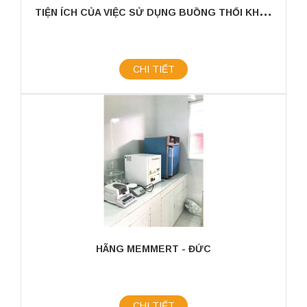
T
IỆN ÍCH CỦA VIỆC SỬ DỤNG BUỒNG THỔI KHÍ – AIRSHOWER CỬA TỰ ĐỘNG TRONG PHÒNG SẠCH
CHI TIẾT
HÃNG MEMMERT - ĐỨC
CHI TIẾT