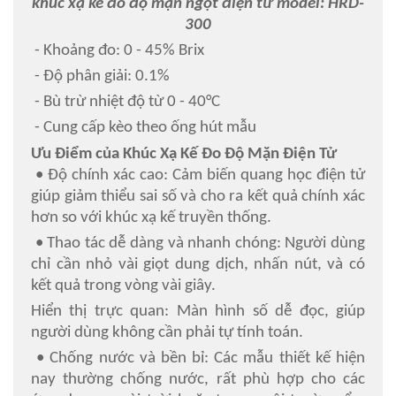
khúc xạ kế đo độ mặn ngọt điện tử model: HRD-
300
- Khoảng đo: 0 - 45% Brix
- Độ phân giải: 0.1%
- Bù trừ nhiệt độ từ 0 - 40°C
- Cung cấp kèo theo ống hút mẫu
Ưu Điểm của Khúc Xạ Kế Đo Độ Mặn Điện Tử
• Độ chính xác cao: Cảm biến quang học điện tử
giúp giảm thiểu sai số và cho ra kết quả chính xác
hơn so với khúc xạ kế truyền thống.
• Thao tác dễ dàng và nhanh chóng: Người dùng
chỉ cần nhỏ vài giọt dung dịch, nhấn nút, và có
kết quả trong vòng vài giây.
Hiển thị trực quan: Màn hình số dễ đọc, giúp
người dùng không cần phải tự tính toán.
• Chống nước và bền bỉ: Các mẫu thiết kế hiện
nay thường chống nước, rất phù hợp cho các