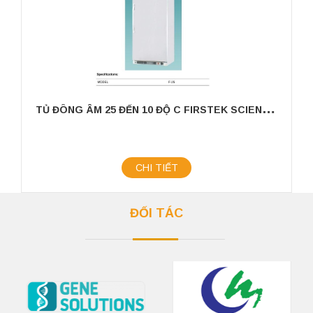
T
Ủ ĐÔNG ÂM 25 ĐẾN 10 ĐỘ C FIRSTEK SCIENTIFIC
CHI TIẾT
ĐỐI TÁC