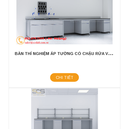
B
ÀN THÍ NGHIỆM ÁP TƯỜNG CÓ CHẬU RỬA VÀ GIÁ TREO KÍCH THƯỚC 3000X750X800MM
CHI TIẾT