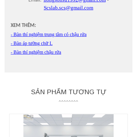
Email:
Scslab.scs@gmail.com
XEM THÊM:
- Bàn thí nghiệm trung tâm có chậu rửa
- Bàn áp tường chữ L
- Bàn thí nghiệm chậu rửa
SẢN PHẨM TƯƠNG TỰ