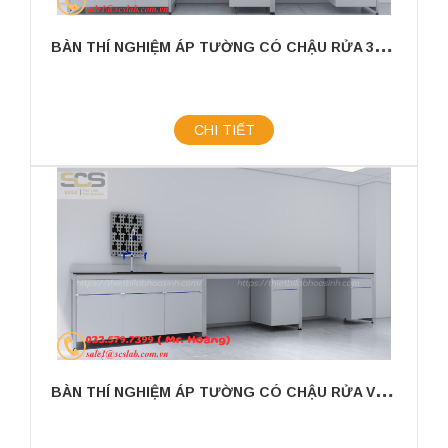
B
ÀN THÍ NGHIỆM ÁP TƯỜNG CÓ CHẬU RỬA 3600X750X800MM
CHI TIẾT
B
ÀN THÍ NGHIỆM ÁP TƯỜNG CÓ CHẬU RỬA VÀ GIÁ TREO KÍCH THƯỚC 3600X750X800MM