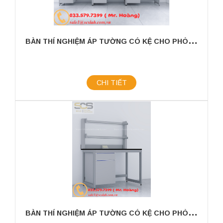
B
ÀN THÍ NGHIỆM ÁP TƯỜNG CÓ KỆ CHO PHÒNG THÍ NGHIỆM KÍCH THƯỚC 3600MM
CHI TIẾT
B
ÀN THÍ NGHIỆM ÁP TƯỜNG CÓ KỆ CHO PHÒNG THÍ NGHIỆM KÍCH THƯỚC 1200MM