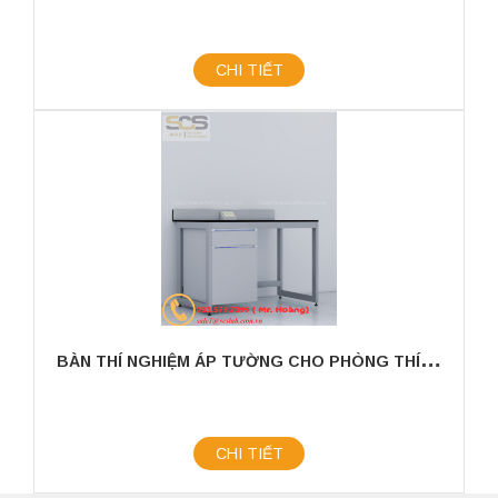
CHI TIẾT
B
ÀN THÍ NGHIỆM ÁP TƯỜNG CHO PHÒNG THÍ NGHIỆM KÍCH THƯỚC 1200MM
CHI TIẾT