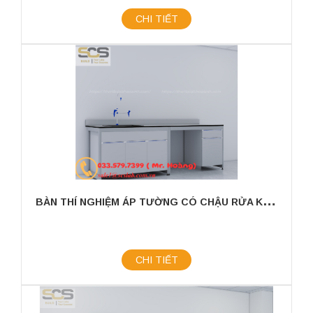
CHI TIẾT
B
ÀN THÍ NGHIỆM ÁP TƯỜNG CÓ CHẬU RỬA KÍCH THƯỚC 2400X750X800MM
CHI TIẾT