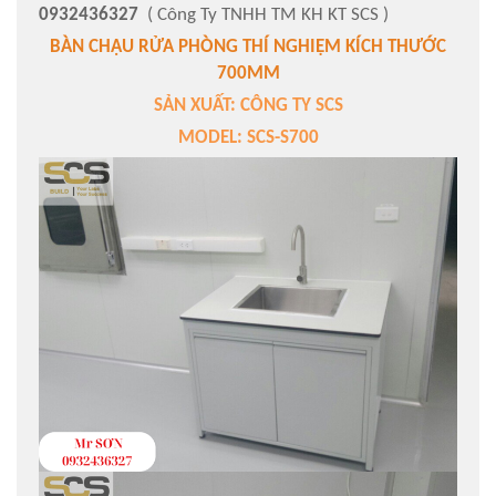
0932436327
( Công Ty TNHH TM KH KT SCS )
BÀN CHẬU RỬA PHÒNG THÍ NGHIỆM KÍCH THƯỚC
700MM
SẢN XUẤT: CÔNG TY SCS
MODEL: SCS-S700