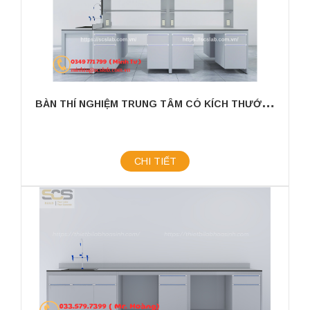
B
ÀN THÍ NGHIỆM TRUNG TÂM CÓ KÍCH THƯỚC 3600MM CÓ CHẬU RỬA
CHI TIẾT