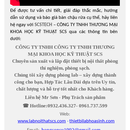
Để được tư vấn chi tiết, giải đáp thắc mắc, hướng
dẫn sử dụng và báo giá bàn chậu rửa cụ thể, hãy liên
hệ ngay với
SCSTECH
– CÔNG TY TNHH THƯƠNG MẠI
KHOA HỌC KỸ THUẬT SCS qua các thông tin bên
dưới:
CÔNG TY TNHH CÔNG TY TNHH THƯƠNG
MẠI KHOA HỌC KỸ THUẬT SCS
Chuyên sản xuất và lắp đặt thiết bị nội thất phòng
thí nghiệm, phòng sạch.
Chúng tôi xây dựng phòng lab – xây dựng thành
công cho bạn, Hợp Tác Lâu Dài dựa trên Uy tín,
chất lượng và hỗ trợ tốt nhất cho Khách hàng.
Liên hệ M
r Sơn
- Phụ Trách sản phẩm
☎ Hotline:
0932
.
436
.
327- 0961
.
737
.
599
Web:
www.labnoithatscs.com
-
thietbilabhoasinh.com
hongsonsu1992@gmail.com
-