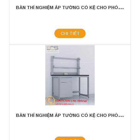
B
ÀN THÍ NGHIỆM ÁP TƯỜNG CÓ KỆ CHO PHÒNG THÍ NGHIỆM KÍCH THƯỚC 3600MM
CHI TIẾT
B
ÀN THÍ NGHIỆM ÁP TƯỜNG CÓ KỆ CHO PHÒNG THÍ NGHIỆM KÍCH THƯỚC 1200MM