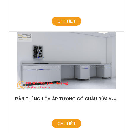
CHI TIẾT
B
ÀN THÍ NGHIỆM ÁP TƯỜNG CÓ CHẬU RỬA VÀ GIÁ TREO KÍCH THƯỚC 3600X750X800MM
CHI TIẾT