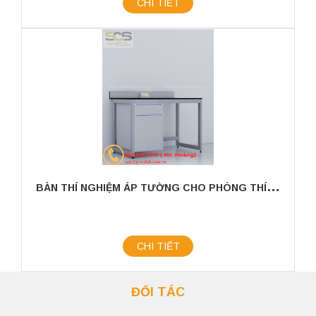
CHI TIẾT
B
ÀN THÍ NGHIỆM ÁP TƯỜNG CHO PHÒNG THÍ NGHIỆM KÍCH THƯỚC 1200MM
CHI TIẾT
ĐỐI TÁC