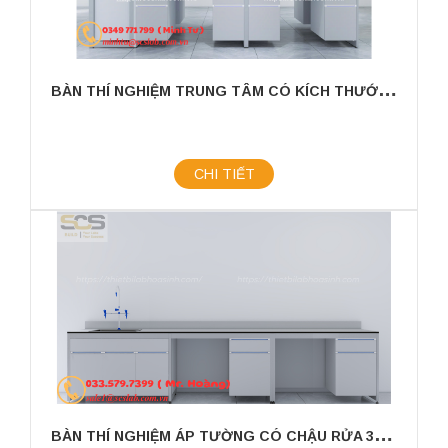
B
ÀN THÍ NGHIỆM TRUNG TÂM CÓ KÍCH THƯỚC 3600MM CÓ CHẬU RỬA
CHI TIẾT
B
ÀN THÍ NGHIỆM ÁP TƯỜNG CÓ CHẬU RỬA 3600X750X800MM