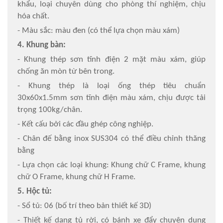
khẩu, loại chuyên dùng cho phòng thí nghiệm, chịu
hóa chất.
- Màu sắc: màu đen (có thể lựa chọn màu xám)
4. Khung bàn:
- Khung thép sơn tĩnh điện 2 mặt màu xám, giúp
chống ăn mòn từ bên trong.
- Khung thép là loại ống thép tiêu chuẩn
30x60x1.5mm sơn tĩnh điện màu xám, chịu được tải
trọng 100kg/chân.
- Kết cấu bởi các đầu ghép công nghiệp.
- Chân đế bằng inox SUS304 có thể điều chỉnh thăng
bằng
- Lựa chọn các loại khung: Khung chữ C Frame, khung
chữ O Frame, khung chữ H Frame.
5. Hộc tủ:
- Sổ tủ: 06 (bố trí theo bản thiết kế 3D)
- Thiết kế dạng tủ rời, có bánh xe đẩy chuyên dụng