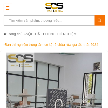
Trang chủ
NỘI THẤT PHÒNG THÍ NGHIỆM
Bàn thí nghiệm trung tâm có kệ, 2 chậu rửa-giá tốt nhất 2024