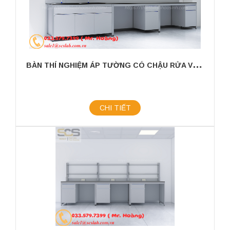
B
ÀN THÍ NGHIỆM ÁP TƯỜNG CÓ CHẬU RỬA VÀ GIÁ TREO KÍCH THƯỚC 3000X750X800MM
CHI TIẾT