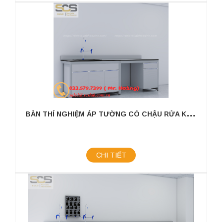
B
ÀN THÍ NGHIỆM ÁP TƯỜNG CÓ CHẬU RỬA KÍCH THƯỚC 2400X750X800MM
CHI TIẾT