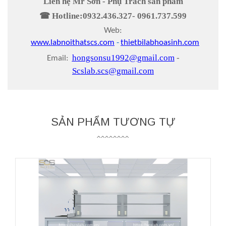
Liên hệ M
r Sơn
- Phụ Trách sản phẩm
☎ Hotline:
0932
.
436
.
327- 0961
.
737
.
599
Web:
www.labnoithatscs.com
-
thietbilabhoasinh.com
hongsonsu1992@gmail.com
-
Email:
Scslab.scs@gmail.com
SẢN PHẨM TƯƠNG TỰ