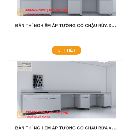
B
ÀN THÍ NGHIỆM ÁP TƯỜNG CÓ CHẬU RỬA 3600X750X800MM
CHI TIẾT
B
ÀN THÍ NGHIỆM ÁP TƯỜNG CÓ CHẬU RỬA VÀ GIÁ TREO KÍCH THƯỚC 3600X750X800MM