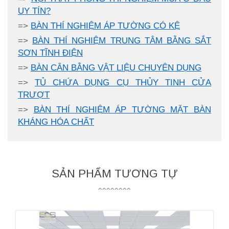
UY TÍN?
=>
BÀN THÍ NGHIỆM ÁP TƯỜNG CÓ KỆ
=>
BÀN THÍ NGHIỆM TRUNG TÂM BẰNG SẮT
SƠN TĨNH ĐIỆN
=>
BÀN CÂN BẰNG VẬT LIỆU CHUYÊN DỤNG
=>
TỦ CHỨA DỤNG CỤ THỦY TINH CỬA
TRƯỢT
=>
BÀN THÍ NGHIỆM ÁP TƯỜNG MẶT BÀN
KHÁNG HÓA CHẤT
SẢN PHẨM TƯƠNG TỰ