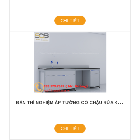
CHI TIẾT
B
ÀN THÍ NGHIỆM ÁP TƯỜNG CÓ CHẬU RỬA KÍCH THƯỚC 2400X750X800MM
CHI TIẾT