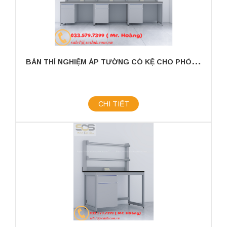
B
ÀN THÍ NGHIỆM ÁP TƯỜNG CÓ KỆ CHO PHÒNG THÍ NGHIỆM KÍCH THƯỚC 3600MM
CHI TIẾT