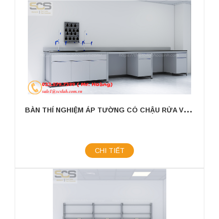
B
ÀN THÍ NGHIỆM ÁP TƯỜNG CÓ CHẬU RỬA VÀ GIÁ TREO KÍCH THƯỚC 3000X750X800MM
CHI TIẾT