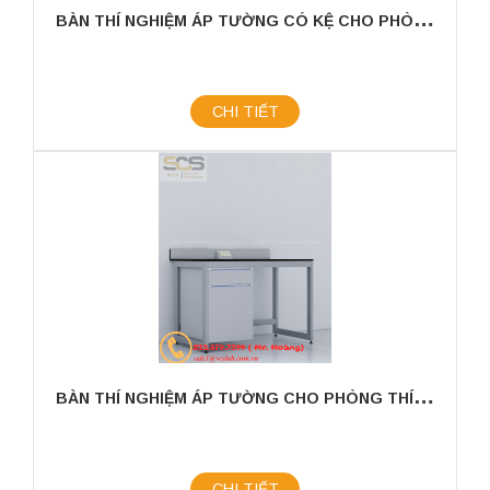
B
ÀN THÍ NGHIỆM ÁP TƯỜNG CÓ KỆ CHO PHÒNG THÍ NGHIỆM KÍCH THƯỚC 1200MM
CHI TIẾT
B
ÀN THÍ NGHIỆM ÁP TƯỜNG CHO PHÒNG THÍ NGHIỆM KÍCH THƯỚC 1200MM
CHI TIẾT