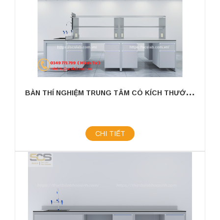
B
ÀN THÍ NGHIỆM TRUNG TÂM CÓ KÍCH THƯỚC 3600MM CÓ CHẬU RỬA
CHI TIẾT