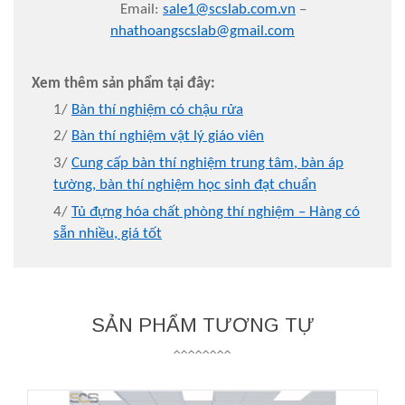
Email:
sale1@scslab.com.vn
–
nhathoangscslab@gmail.com
Xem thêm sản phẩm tại đây:
1/
Bàn thí nghiệm có chậu rửa
2/
Bàn thí nghiệm vật lý giáo viên
3/
Cung cấp bàn thí nghiệm trung tâm, bàn áp
tường, bàn thí nghiệm học sinh đạt chuẩn
4/
Tủ đựng hóa chất phòng thí nghiệm – Hàng có
sẵn nhiều, giá tốt
SẢN PHẨM TƯƠNG TỰ