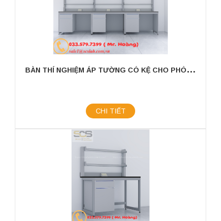
B
ÀN THÍ NGHIỆM ÁP TƯỜNG CÓ KỆ CHO PHÒNG THÍ NGHIỆM KÍCH THƯỚC 3600MM
CHI TIẾT