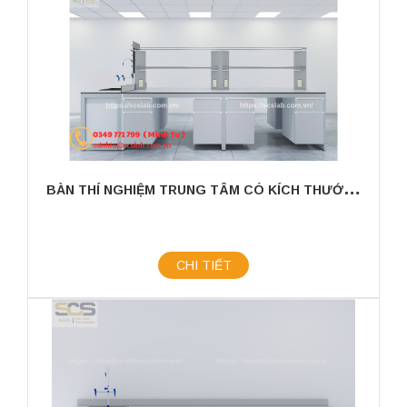
B
ÀN THÍ NGHIỆM TRUNG TÂM CÓ KÍCH THƯỚC 3600MM CÓ CHẬU RỬA
CHI TIẾT