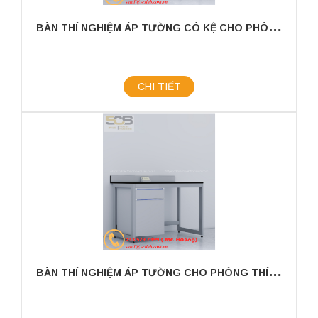
B
ÀN THÍ NGHIỆM ÁP TƯỜNG CÓ KỆ CHO PHÒNG THÍ NGHIỆM KÍCH THƯỚC 1200MM
CHI TIẾT
B
ÀN THÍ NGHIỆM ÁP TƯỜNG CHO PHÒNG THÍ NGHIỆM KÍCH THƯỚC 1200MM