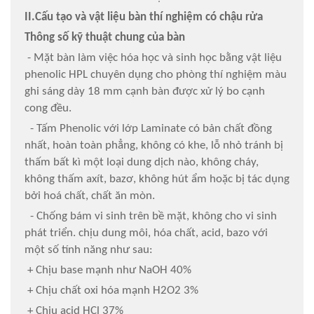
II.Cấu tạo và vật liệu bàn thí nghiệm có chậu rửa
Thông số kỹ thuật chung của bàn
- Mặt bàn làm việc hóa học và sinh học bằng vật liệu
phenolic HPL chuyên dụng cho phòng thí nghiệm màu
ghi sáng dày 18 mm cạnh bàn được xử lý bo cạnh
cong đều.
- Tấm Phenolic với lớp Laminate có bản chất đồng
nhất, hoàn toàn phẳng, không có khe, lỗ nhỏ tránh bị
thấm bất kì một loại dung dịch nào, không cháy,
không thấm axít, bazơ, không hút ẩm hoặc bị tác dụng
bởi hoá chất, chất ăn mòn.
- Chống bám vi sinh trên bề mặt, không cho vi sinh
phát triển. chịu dung môi, hóa chất, acid, bazo với
một số tính năng như sau:
+ Chịu base mạnh như NaOH 40%
+ Chịu chất oxi hóa mạnh H2O2 3%
+ Chịu acid HCl 37%