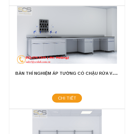
B
ÀN THÍ NGHIỆM ÁP TƯỜNG CÓ CHẬU RỬA VÀ GIÁ TREO KÍCH THƯỚC 3000X750X800MM
CHI TIẾT