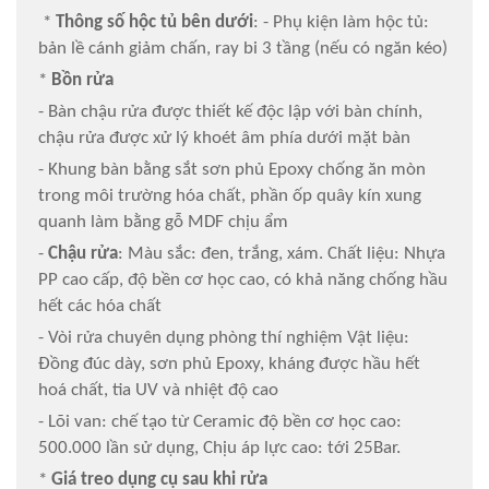
*
Thông số hộc tủ bên dưới
: - Phụ kiện làm hộc tủ:
bản lề cánh giảm chấn, ray bi 3 tầng (nếu có ngăn kéo)
*
Bồn rửa
- Bàn chậu rửa được thiết kế độc lập với bàn chính,
chậu rửa được xử lý khoét âm phía dưới mặt bàn
- Khung bàn bằng sắt sơn phủ Epoxy chống ăn mòn
trong môi trường hóa chất, phần ốp quây kín xung
quanh làm bằng gỗ MDF chịu ẩm
-
Chậu rửa
: Màu sắc: đen, trắng, xám. Chất liệu: Nhựa
PP cao cấp, độ bền cơ học cao, có khả năng chống hầu
hết các hóa chất
- Vòi rửa chuyên dụng phòng thí nghiệm Vật liệu:
Đồng đúc dày, sơn phủ Epoxy, kháng được hầu hết
hoá chất, tia UV và nhiệt độ cao
- Lõi van: chế tạo từ Ceramic độ bền cơ học cao:
500.000 lần sử dụng, Chịu áp lực cao: tới 25Bar.
*
Giá treo dụng cụ sau khi rửa