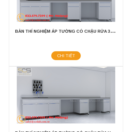
B
ÀN THÍ NGHIỆM ÁP TƯỜNG CÓ CHẬU RỬA 3600X750X800MM
CHI TIẾT