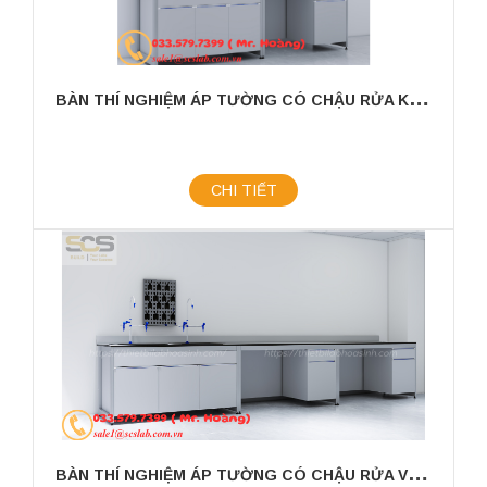
B
ÀN THÍ NGHIỆM ÁP TƯỜNG CÓ CHẬU RỬA KÍCH THƯỚC 2400X750X800MM
CHI TIẾT
B
ÀN THÍ NGHIỆM ÁP TƯỜNG CÓ CHẬU RỬA VÀ GIÁ TREO KÍCH THƯỚC 3000X750X800MM