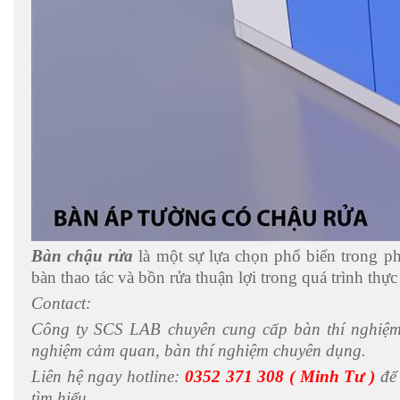
Bàn chậu rửa
là một sự lựa chọn phổ biến trong p
bàn thao tác và bồn rửa thuận lợi trong quá trình thự
Contact:
Công ty SCS LAB chuyên cung cấp bàn thí nghiệm 
nghiệm cảm quan, bàn thí nghiệm chuyên dụng.
Liên hệ ngay hotline:
0352 371 308 ( Minh Tư )
để 
tìm hiểu.