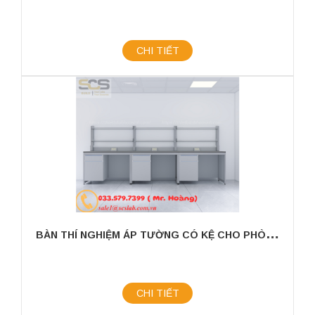
CHI TIẾT
B
ÀN THÍ NGHIỆM ÁP TƯỜNG CÓ KỆ CHO PHÒNG THÍ NGHIỆM KÍCH THƯỚC 3600MM
CHI TIẾT