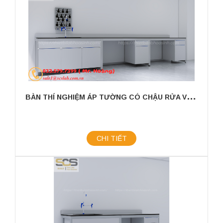
B
ÀN THÍ NGHIỆM ÁP TƯỜNG CÓ CHẬU RỬA VÀ GIÁ TREO KÍCH THƯỚC 3600X750X800MM
CHI TIẾT