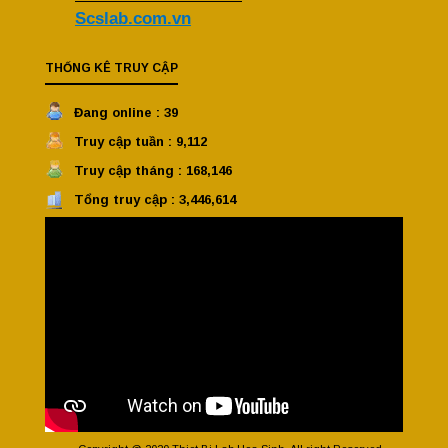
Scslab.com.vn
THỐNG KÊ TRUY CẬP
Đang online : 39
Truy cập tuần : 9,112
Truy cập tháng : 168,146
Tổng truy cập : 3,446,614