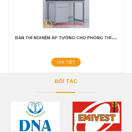
B
ÀN THÍ NGHIỆM ÁP TƯỜNG CHO PHÒNG THÍ NGHIỆM KÍCH THƯỚC 1200MM
CHI TIẾT
ĐỐI TÁC