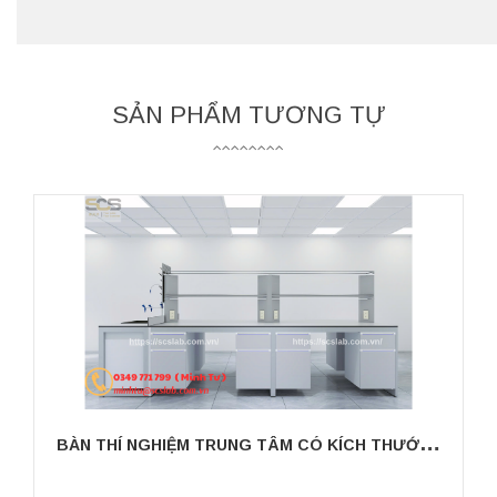
SẢN PHẨM TƯƠNG TỰ
B
ÀN THÍ NGHIỆM TRUNG TÂM CÓ KÍCH THƯỚC 3600MM CÓ CHẬU RỬA