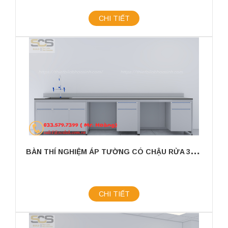
CHI TIẾT
B
ÀN THÍ NGHIỆM ÁP TƯỜNG CÓ CHẬU RỬA 3600X750X800MM
CHI TIẾT