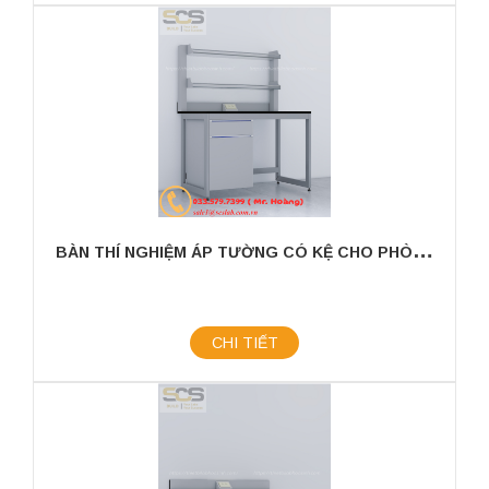
B
ÀN THÍ NGHIỆM ÁP TƯỜNG CÓ KỆ CHO PHÒNG THÍ NGHIỆM KÍCH THƯỚC 1200MM
CHI TIẾT