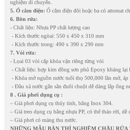
nghiệm di chuyển.
5. Ổ cắm điện:
Ổ cắm điện đôi hoặc ba có attomat ch
6. Bồn rửa:
- Chất liệu: Nhựa PP chất lượng cao
- Kích thước ngòai: 550 x 450 x 310 mm
- Kích thước trong: 490 x 390 x 290 mm
7. Vòi rửa:
- Lọai 03 vòi cấp khóa vặn riêng từng vòi
- Chất liệu: hợp kim đồng sơn phủ Epoxy kháng lại h
- Khóa mở nguồn nước tuổi thọ 500,000 lần mở, áp 
- Đầu xả nước gắn sẵn đuôi chuột dễ dàng lắp ống 
8 . Giá phơi dụng cụ :
– Giá phơi dụng cụ thủy tinh, bằng Inox 304.
– Giá treo dụng cụ bằng nhựa PP, có thể tháo rời, dễ d
– Giá phơi có máng thu nước.
NHỮNG MẪU BÀN THÍ NGHIỆM CHẬU RỬA