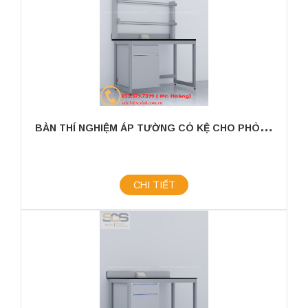
B
ÀN THÍ NGHIỆM ÁP TƯỜNG CÓ KỆ CHO PHÒNG THÍ NGHIỆM KÍCH THƯỚC 1200MM
CHI TIẾT