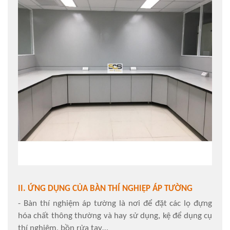
II. ỨNG DỤNG CỦA BÀN THÍ NGHIỆP ÁP TƯỜNG
- Bàn thí nghiệm áp tường là nơi để đặt các lọ đựng
hóa chất thông thường và hay sử dụng, kệ để dụng cụ
thí nghiệm, bồn rửa tay…