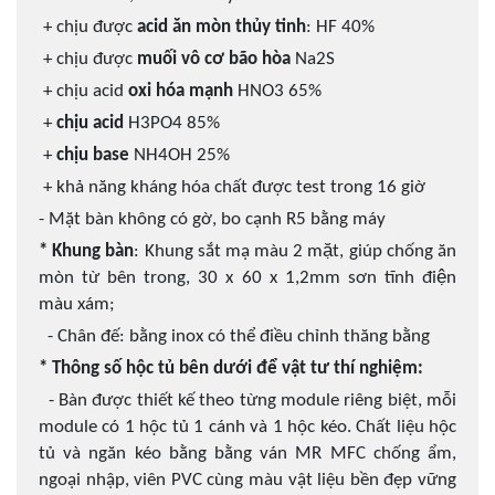
+ chịu được
acid ăn mòn thủy tinh
: HF 40%
+ chịu được
muối vô cơ bão hòa
Na2S
+ chịu acid
oxi hóa mạnh
HNO3 65%
+
chịu acid
H3PO4 85%
+
chịu base
NH4OH 25%
+ khả năng kháng hóa chất được test trong 16 giờ
- Mặt bàn không có gờ, bo cạnh R5 bằng máy
* Khung bàn
: Khung sắt mạ màu 2 mặt, giúp chống ăn
mòn từ bên trong, 30 x 60 x 1,2mm sơn tĩnh điện
màu xám;
- Chân đế: bằng inox có thể điều chỉnh thăng bằng
* Thông số hộc tủ bên dưới để vật tư thí nghiệm:
- Bàn được thiết kế theo từng module riêng biệt, mỗi
module có 1 hộc tủ 1 cánh và 1 hộc kéo. Chất liệu hộc
tủ và ngăn kéo bằng bằng ván MR MFC chống ẩm,
ngoại nhập, viên PVC cùng màu vật liệu bền đẹp vững