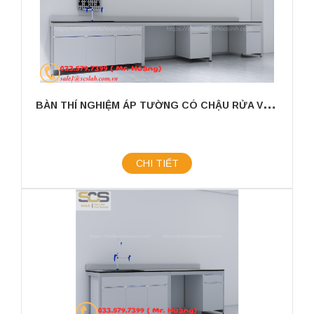
B
ÀN THÍ NGHIỆM ÁP TƯỜNG CÓ CHẬU RỬA VÀ GIÁ TREO KÍCH THƯỚC 3600X750X800MM
CHI TIẾT