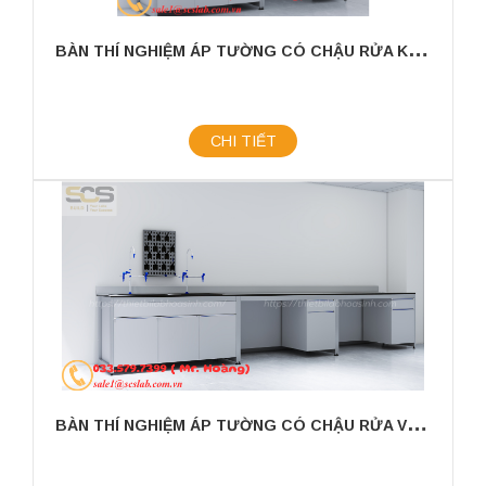
B
ÀN THÍ NGHIỆM ÁP TƯỜNG CÓ CHẬU RỬA KÍCH THƯỚC 2400X750X800MM
CHI TIẾT
B
ÀN THÍ NGHIỆM ÁP TƯỜNG CÓ CHẬU RỬA VÀ GIÁ TREO KÍCH THƯỚC 3000X750X800MM