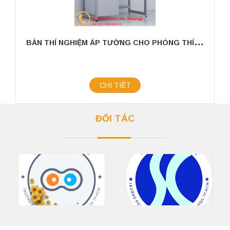
B
ÀN THÍ NGHIỆM ÁP TƯỜNG CHO PHÒNG THÍ NGHIỆM KÍCH THƯỚC 1200MM
CHI TIẾT
ĐỐI TÁC