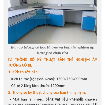
Bàn áp tường có hộc tủ treo và bàn thí nghiệm áp
tường có chậu rửa
IV. THÔNG SỐ KỸ THUẬT BÀN THÍ NGHIỆM ÁP
TƯỜNG CÓ KỆ
1. Kích thước bàn:
- Kích thước (rộngxsâuxcao): 1500x750x800mm
- Có kệ 2 tầng kích thước 1200mm
2. Thông số kỹ thuật chung của bàn thí nghiệm:
- Mặt bàn làm việc:
bằng vật liệu Phenolic
chuyên