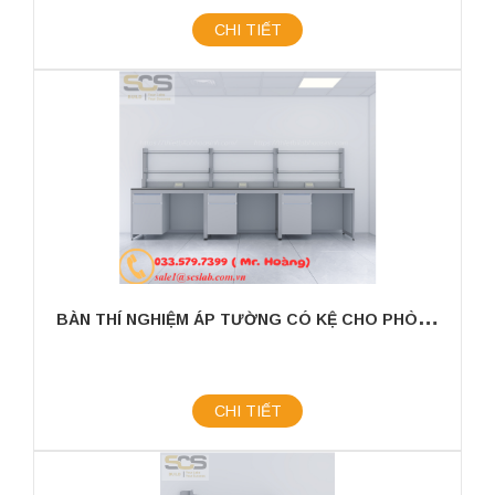
CHI TIẾT
B
ÀN THÍ NGHIỆM ÁP TƯỜNG CÓ KỆ CHO PHÒNG THÍ NGHIỆM KÍCH THƯỚC 3600MM
CHI TIẾT