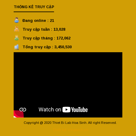
THỐNG KÊ TRUY CẬP
Đang online : 21
Truy cập tuần : 13,028
Truy cập tháng : 172,062
Tổng truy cập : 3,450,530
Copyright @ 2020 Thiet Bi Lab Hoa Sinh. All right Reserved.
Thiết kế Vinatech.vn