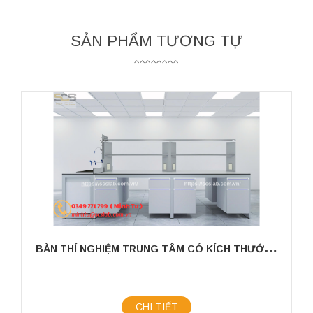
SẢN PHẨM TƯƠNG TỰ
B
ÀN THÍ NGHIỆM TRUNG TÂM CÓ KÍCH THƯỚC 3600MM CÓ CHẬU RỬA
CHI TIẾT