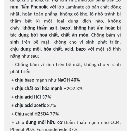
dùng cho phòng thí nghiệm HPL màu ghi sáng dày
18
mm
.
Tấm Phenolic
với lớp Laminate có bản chất đồng
nhất, hoàn toàn phẳng, không có khe, lỗ nhỏ tránh bị
thấm bất kì một loại dung dịch nào, không
cháy,
không thấm axít, bazơ, không hút ẩm hoặc bị
tác dụng bởi hoá chất, chất ăn mòn
. Chống bám
vi
sinh
trên bề mặt, không cho vi sinh phát triển.
chịu
dung môi
,
hóa chất
,
acid
,
bazo
với một số tính
năng như sau:
- Chống bám vi sinh trên bề mặt, không cho vi sinh
phát triển
+
chịu base
mạnh như
NaOH 40%
+
chịu chất oxi hóa mạnh
H2O2 3%
+
chịu acid
HCl 37%
+
chịu acid acetic
37%
+
Chịu acid H2SO4
77%
+ chịu
dung môi hữu cơ
thẩm thấu mạnh như CCl4,
Phenol 90%, Formandehyde 37%