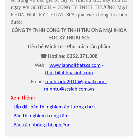
ngay với SCSTECH – CÔNG TY TNHH THƯƠNG MẠI
KHOA HỌC KỸ THUẬT SCS qua các thông tin bên
dưới:
CÔNG TY TNHH CÔNG TY TNHH THƯƠNG MẠI KHOA
HỌC KỸ THUẬT SCS
Liên hệ Minh Tư - Phụ Trách sản phẩm
☎
Hotline:
0352.371.308
Web:
www.labnoithatscs.com
-
thietbilabhoasinh.com
Email:
minhtudo2010@gmail.com
-
minhtu@scslab.com.vn
Xem thêm:
- Lắp đặt bàn thí nghiệm áp tường chữ L
- Bàn thí nghiệm trung tâm
- Bàn cân phòng thí nghiệm