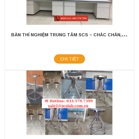
B
ÀN THÍ NGHIỆM TRUNG TÂM SCS – CHẮC CHẮN, BỀN BỈ, CHUẨN ISO
CHI TIẾT