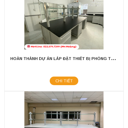
H
OÀN THÀNH DỰ ÁN LẮP ĐẶT THIẾT BỊ PHÒNG THÍ NGHIỆM CÔNG TY HÙNG BANG (PHÚ YÊN)
CHI TIẾT