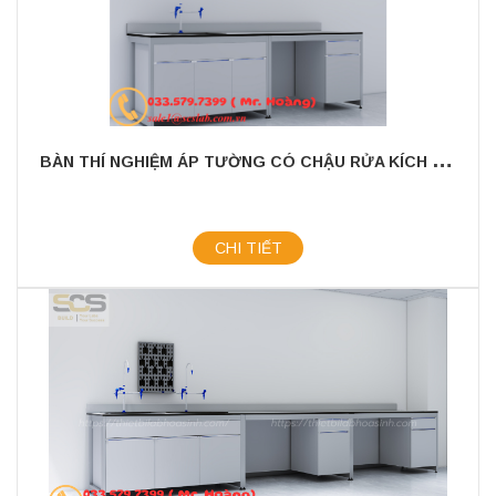
B
ÀN THÍ NGHIỆM ÁP TƯỜNG CÓ CHẬU RỬA KÍCH THƯỚC 2400X750X800MM
CHI TIẾT