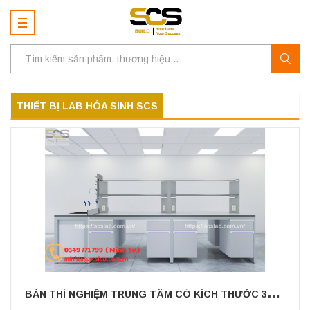
THIẾT BỊ LAB HÓA SINH SCS
B
ÀN THÍ NGHIỆM TRUNG TÂM CÓ KÍCH THƯỚC 3600MM CÓ CHẬU RỬA