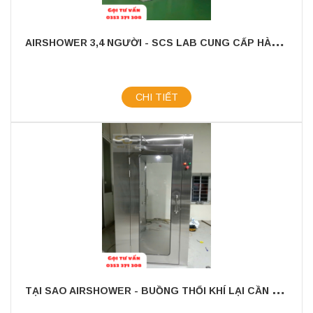
A
IRSHOWER 3,4 NGƯỜI - SCS LAB CUNG CẤP HÀNG CÓ SẴN, GIAO HÀNG TOÀN QUỐC
CHI TIẾT
T
ẠI SAO AIRSHOWER - BUỒNG THỔI KHÍ LẠI CẦN THIẾT TRONG PHÒNG SẠCH