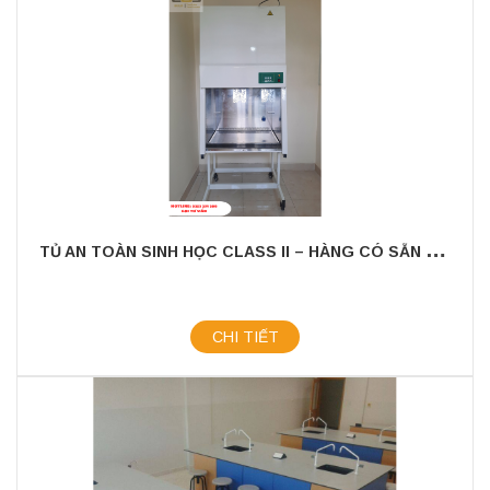
T
Ủ AN TOÀN SINH HỌC CLASS II – HÀNG CÓ SẴN SỐ LƯỢNG, GIAO NGAY TRÊN TOÀN QUỐC
CHI TIẾT