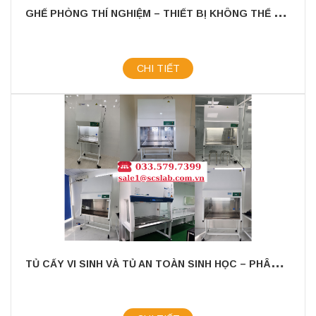
G
HẾ PHÒNG THÍ NGHIỆM – THIẾT BỊ KHÔNG THỂ THIẾU CHO MÔI TRƯỜNG NGHIÊN CỨU CHUYÊN NGHIỆP
CHI TIẾT
T
Ủ CẤY VI SINH VÀ TỦ AN TOÀN SINH HỌC – PHÂN BIỆT & ỨNG DỤNG CHUYÊN SÂU