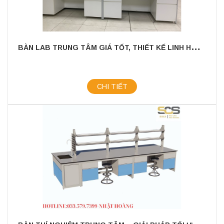
B
ÀN LAB TRUNG TÂM GIÁ TỐT, THIẾT KẾ LINH HOẠT, PHÙ HỢP TIÊU CHUẨN GMP/GLP – GIAO HÀNG VÀ THI CÔNG TRỌN GÓI TOÀN QUỐC
CHI TIẾT