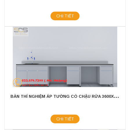
CHI TIẾT
B
ÀN THÍ NGHIỆM ÁP TƯỜNG CÓ CHẬU RỬA 3600X750X800MM
CHI TIẾT