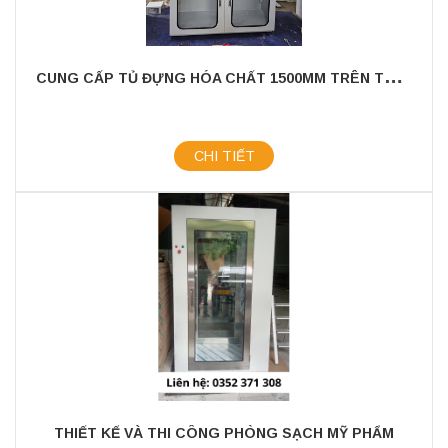
C
UNG CẤP TỦ ĐỰNG HÓA CHẤT 1500MM TRÊN TOÀN QUỐC GIÁ CẠNH TRANH
CHI TIẾT
THIẾT KẾ VÀ THI CÔNG PHÒNG SẠCH MỸ PHẨM