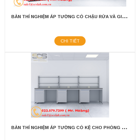
B
ÀN THÍ NGHIỆM ÁP TƯỜNG CÓ CHẬU RỬA VÀ GIÁ TREO KÍCH THƯỚC 3000X750X800MM
CHI TIẾT
B
ÀN THÍ NGHIỆM ÁP TƯỜNG CÓ KỆ CHO PHÒNG THÍ NGHIỆM KÍCH THƯỚC 3600MM