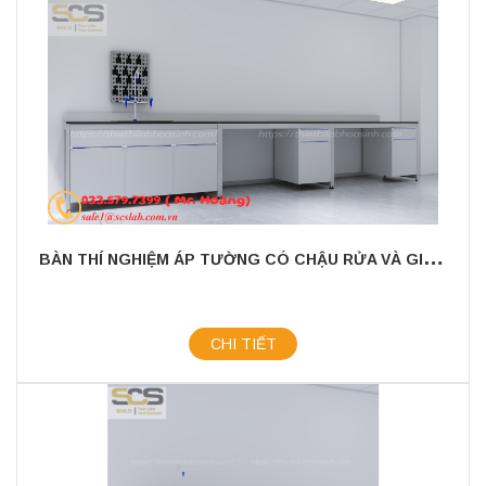
B
ÀN THÍ NGHIỆM ÁP TƯỜNG CÓ CHẬU RỬA VÀ GIÁ TREO KÍCH THƯỚC 3600X750X800MM
CHI TIẾT