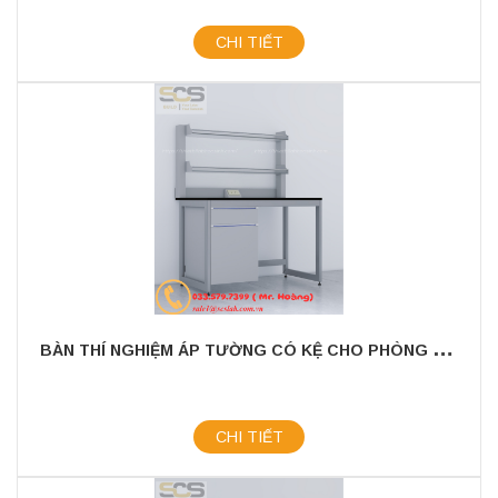
CHI TIẾT
B
ÀN THÍ NGHIỆM ÁP TƯỜNG CÓ KỆ CHO PHÒNG THÍ NGHIỆM KÍCH THƯỚC 1200MM
CHI TIẾT