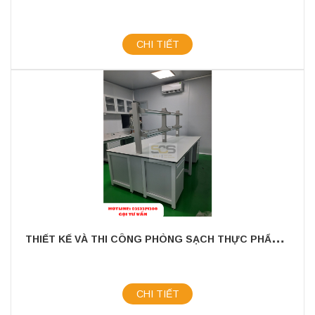
CHI TIẾT
T
HIẾT KẾ VÀ THI CÔNG PHÒNG SẠCH THỰC PHẨM - VI SINH
CHI TIẾT