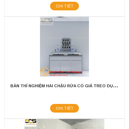
CHI TIẾT
B
ÀN THÍ NGHIỆM HAI CHẬU RỬA CÓ GIÁ TREO DỤNG CỤ 1M5
CHI TIẾT