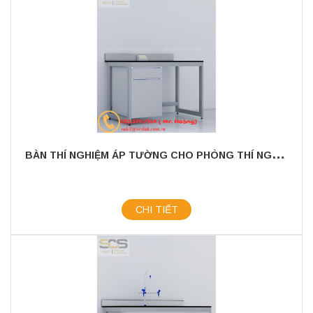
B
ÀN THÍ NGHIỆM ÁP TƯỜNG CHO PHÒNG THÍ NGHIỆM KÍCH THƯỚC 1200MM
CHI TIẾT