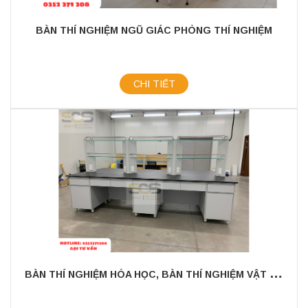
BÀN THÍ NGHIỆM NGŨ GIÁC PHÒNG THÍ NGHIỆM
CHI TIẾT
B
ÀN THÍ NGHIỆM HÓA HỌC, BÀN THÍ NGHIỆM VẬT LÝ, BÀN THÍ NGHIỆM GIÁO VIÊN, GHẾ HỌC SINH