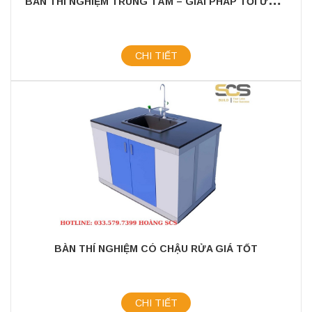
B
ÀN THÍ NGHIỆM TRUNG TÂM – GIẢI PHÁP TỐI ƯU CHO PHÒNG LAB CHUYÊN NGHIỆP
CHI TIẾT
BÀN THÍ NGHIỆM CÓ CHẬU RỬA GIÁ TỐT
CHI TIẾT