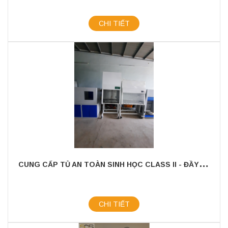
CHI TIẾT
C
UNG CẤP TỦ AN TOÀN SINH HỌC CLASS II - ĐẦY ĐỦ GIẤY TỜ HIỆU CHUẨN
CHI TIẾT