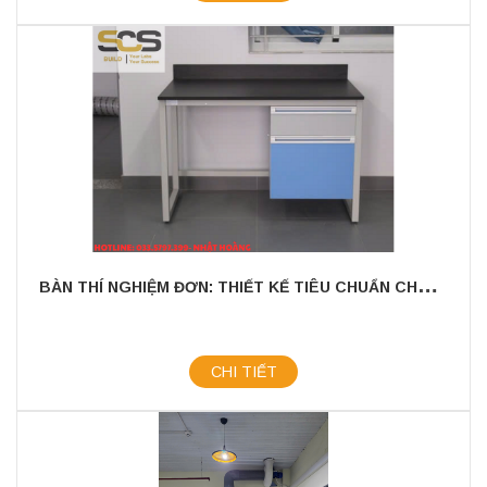
B
ÀN THÍ NGHIỆM ĐƠN: THIẾT KẾ TIÊU CHUẨN CHO MỌI PHÒNG THÍ NGHIỆM
CHI TIẾT