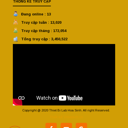
THỐNG KÊ TRUY CẬP
Đang online : 13
Truy cập tuần : 13,020
Truy cập tháng : 172,054
Tổng truy cập : 3,450,522
Copyright @ 2020 Thiet Bi Lab Hoa Sinh. All right Reserved.
Thiết kế Vinatech.vn