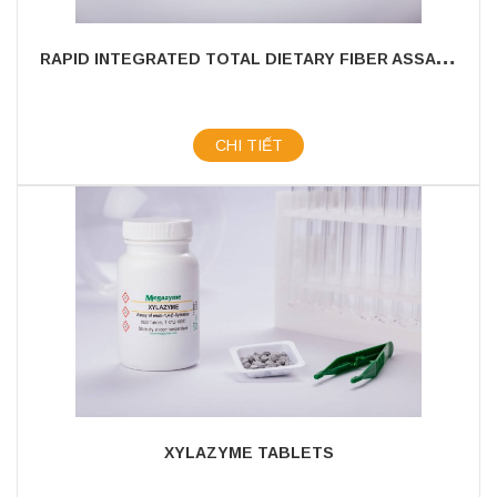
R
APID INTEGRATED TOTAL DIETARY FIBER ASSAY KIT
CHI TIẾT
XYLAZYME TABLETS