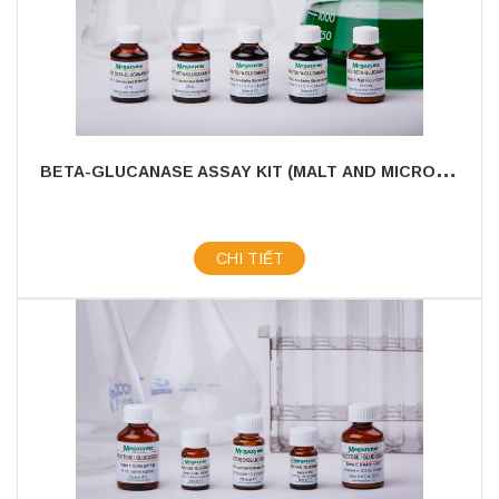
B
ETA-GLUCANASE ASSAY KIT (MALT AND MICROBIAL)
CHI TIẾT