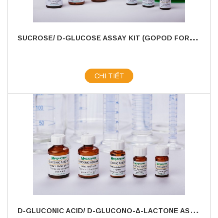
S
UCROSE/ D-GLUCOSE ASSAY KIT (GOPOD FORMAT)
CHI TIẾT
D
-GLUCONIC ACID/ D-GLUCONO-Δ-LACTONE ASSAY KIT