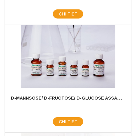
CHI TIẾT
D
-MANNSOSE/ D-FRUCTOSE/ D-GLUCOSE ASSAY KIT
CHI TIẾT