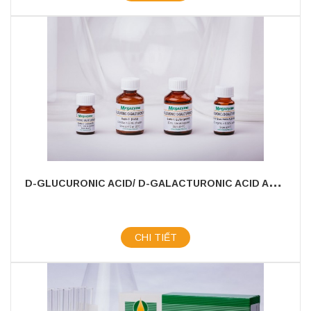
D
-GLUCURONIC ACID/ D-GALACTURONIC ACID ASSAY KIT
CHI TIẾT