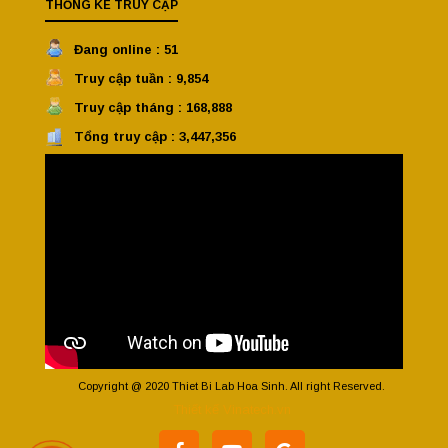
THỐNG KÊ TRUY CẬP
Đang online : 51
Truy cập tuần : 9,854
Truy cập tháng : 168,888
Tổng truy cập : 3,447,356
Copyright @ 2020 Thiet Bi Lab Hoa Sinh. All right Reserved.
Thiết kế Vinatech.vn