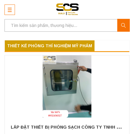
THIẾT KẾ PHÒNG THÍ NGHIỆM MỸ PHẨM
L
ẮP ĐẶT THIẾT BỊ PHÒNG SẠCH CÔNG TY TNHH SẢN XUẤT XUẤT NHẬP KHẨU DƯỢC MỸ PHẨM TIDOẬP KHẨU