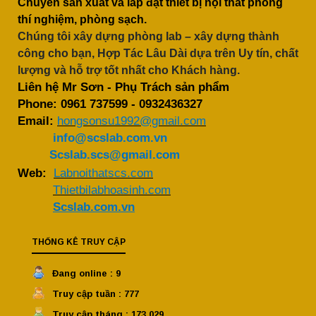
Chuyên sản xuất và lắp đặt thiết bị nội thất phòng
thí nghiệm, phòng sạch.
Chúng tôi xây dựng phòng lab – xây dựng thành
công cho bạn, Hợp Tác Lâu Dài dựa trên Uy tín, chất
lượng và hỗ trợ tốt nhất cho Khách hàng.
Liên hệ Mr Sơn - Phụ Trách sản phẩm
Phone:
0961 737599
-
0932436327
Email:
hongsonsu1992@gmail.com
info@scslab.com.vn
Scslab.scs@gmail.com
Web:
Labnoithatscs.com
Thietbilabhoasinh.com
Scslab.com.vn
THỐNG KÊ TRUY CẬP
Đang online : 9
Truy cập tuần : 777
Truy cập tháng : 173,029