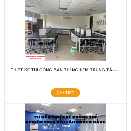
T
HIẾT KẾ THI CÔNG BÀN THÍ NGHIỆM TRUNG TÂM TRƯỜNG QUỐC TẾ CANADA
CHI TIẾT