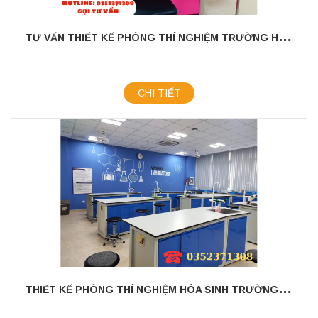
T
Ư VẤN THIẾT KẾ PHÒNG THÍ NGHIỆM TRƯỜNG HỌC KHU VỰC THÀNH PHỐ HỒ CHÍ MINH
CHI TIẾT
T
HIẾT KẾ PHÒNG THÍ NGHIỆM HÓA SINH TRƯỜNG HỌC