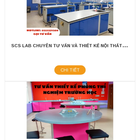
S
CS LAB CHUYÊN TƯ VẤN VÀ THIẾT KẾ NỘI THẤT PHÒNG THÍ NGHIỆM THEO YÊU CẦU
CHI TIẾT