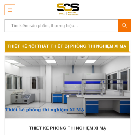
THIẾT KẾ NỘI THẤT THIẾT BỊ PHÒNG THÍ NGHIỆM XI MẠ
THIẾT KẾ PHÒNG THÍ NGHIỆM XI MẠ