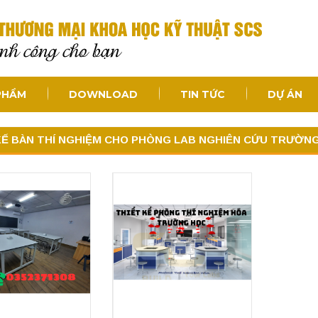
PHẨM
DOWNLOAD
TIN TỨC
DỰ ÁN
KẾ BÀN THÍ NGHIỆM CHO PHÒNG LAB NGHIÊN CỨU TRƯỜN