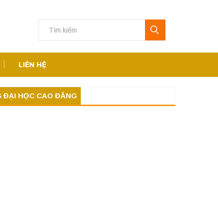
LIÊN HỆ
G ĐẠI HỌC CAO ĐẲNG