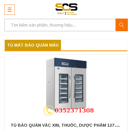
TỦ MÁT BẢO QUẢN MẪU
T
Ủ BẢO QUẢN VẮC XIN, THUỐC, DƯỢC PHẨM 1378 LÍT, CỬA KÍNH (2 ÷ 8OC), 2 CÁNH, MODEL: HYC-1378