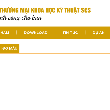
PHẨM
DOWNLOAD
TIN TỨC
DỰ ÁN
BỊ ĐO MÀU