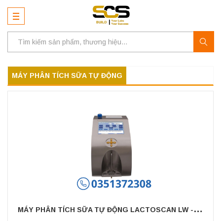
MÁY PHÂN TÍCH SỮA TỰ ĐỘNG
M
ÁY PHÂN TÍCH SỮA TỰ ĐỘNG LACTOSCAN LW - MILKOTRONIC