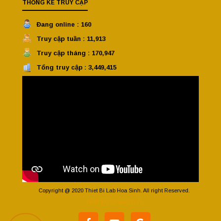
THỐNG KÊ TRUY CẬP
Đang online : 160
Truy cập tuần : 11,913
Truy cập tháng : 170,947
Tổng truy cập : 3,449,415
Copyright @ 2020 Thiet Bi Lab Hoa Sinh. All right Reserved.
Thiết kế Vinatech.vn