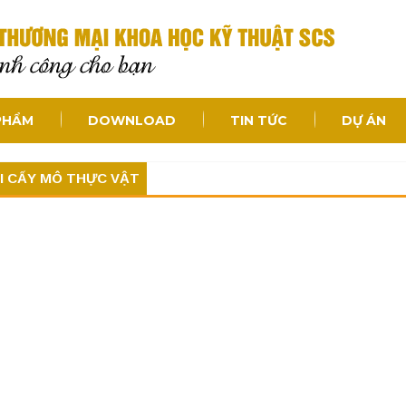
PHẨM
DOWNLOAD
TIN TỨC
DỰ ÁN
I CẤY MÔ THỰC VẬT