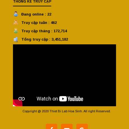
THỐNG KÊ TRUY CẬP
Đang online : 22
Truy cập tuần : 462
Truy cập tháng : 172,714
Tổng truy cập : 3,451,182
Copyright @ 2020 Thiet Bi Lab Hoa Sinh. All right Reserved.
Thiết kế Vinatech.vn