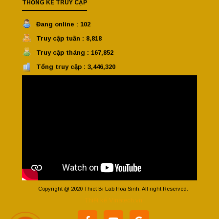
THỐNG KÊ TRUY CẬP
Đang online : 102
Truy cập tuần : 8,818
Truy cập tháng : 167,852
Tổng truy cập : 3,446,320
Copyright @ 2020 Thiet Bi Lab Hoa Sinh. All right Reserved.
Thiết kế Vinatech.vn