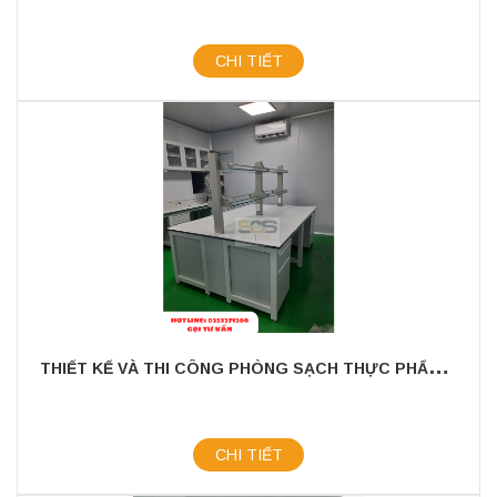
CHI TIẾT
T
HIẾT KẾ VÀ THI CÔNG PHÒNG SẠCH THỰC PHẨM - VI SINH
CHI TIẾT