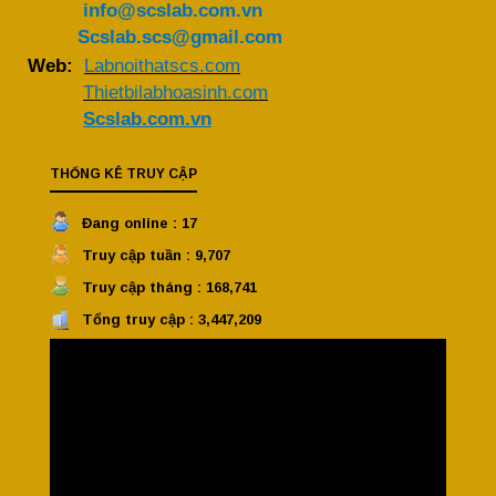
info@scslab.com.vn
Scslab.scs@gmail.com
Web:
Labnoithatscs.com
Thietbilabhoasinh.com
Scslab.com.vn
THỐNG KÊ TRUY CẬP
Đang online : 17
Truy cập tuần : 9,707
Truy cập tháng : 168,741
Tổng truy cập : 3,447,209