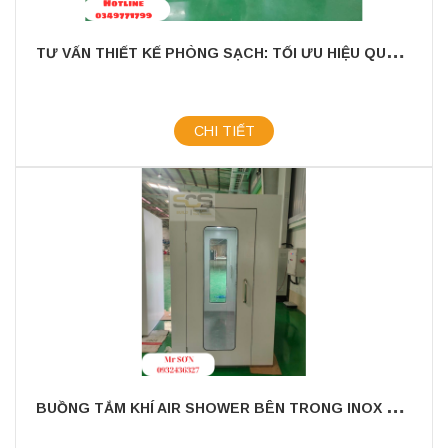
T
Ư VẤN THIẾT KẾ PHÒNG SẠCH: TỐI ƯU HIỆU QUẢ VỚI AIR SHOWER VÀ PASS BOX
CHI TIẾT
B
UỒNG TẮM KHÍ AIR SHOWER BÊN TRONG INOX BÊN NGOÀI SƠN TĨNH ĐIỆN CHO 3-4 NGƯỜI