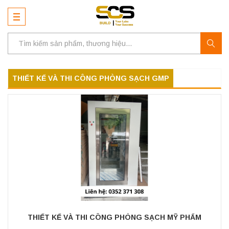
THIẾT KẾ VÀ THI CÔNG PHÒNG SẠCH GMP
THIẾT KẾ VÀ THI CÔNG PHÒNG SẠCH MỸ PHẨM