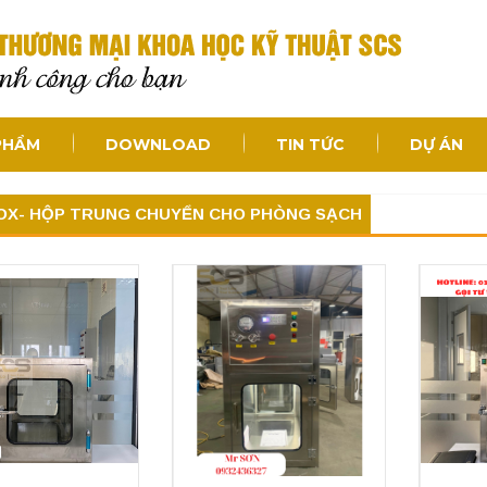
PHẨM
DOWNLOAD
TIN TỨC
DỰ ÁN
OX- HỘP TRUNG CHUYỂN CHO PHÒNG SẠCH