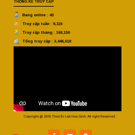
THỐNG KÊ TRUY CẬP
Đang online : 43
Truy cập tuần : 9,116
Truy cập tháng : 168,150
Tổng truy cập : 3,446,618
Copyright @ 2020 Thiet Bi Lab Hoa Sinh. All right Reserved.
Thiết kế Vinatech.vn