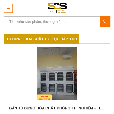
TỦ ĐỰNG HÓA CHẤT CÓ LỌC HẤP THU
B
ÁN TỦ ĐỰNG HÓA CHẤT PHÒNG THÍ NGHIỆM – HÀNG CÓ SẴN NHIỀU, GIÁ TỐT