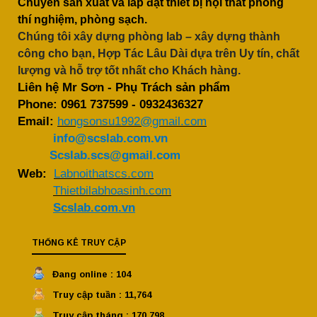
Chuyên sản xuất và lắp đặt thiết bị nội thất phòng
thí nghiệm, phòng sạch.
Chúng tôi xây dựng phòng lab – xây dựng thành
công cho bạn, Hợp Tác Lâu Dài dựa trên Uy tín, chất
lượng và hỗ trợ tốt nhất cho Khách hàng.
Liên hệ Mr Sơn - Phụ Trách sản phẩm
Phone:
0961 737599
-
0932436327
Email:
hongsonsu1992@gmail.com
info@scslab.com.vn
Scslab.scs@gmail.com
Web:
Labnoithatscs.com
Thietbilabhoasinh.com
Scslab.com.vn
THỐNG KÊ TRUY CẬP
Đang online : 104
Truy cập tuần : 11,764
Truy cập tháng : 170,798