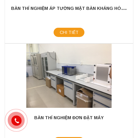
B
ÀN THÍ NGHIỆM ÁP TƯỜNG MẶT BÀN KHÁNG HÓA CHẤT
CHI TIẾT
BÀN THÍ NGHIỆM ĐƠN ĐẶT MÁY