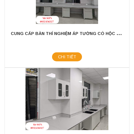
C
UNG CẤP BÀN THÍ NGHIỆM ÁP TƯỜNG CÓ HỘC TỦ TREO TRÊN
CHI TIẾT