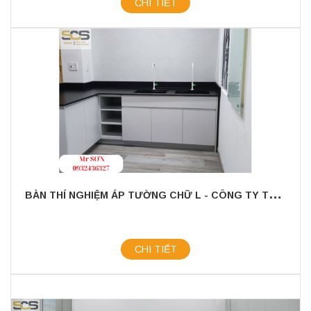
CHI TIẾT
B
ÀN THÍ NGHIỆM ÁP TƯỜNG CHỮ L - CÔNG TY TNHH TM KH KT SCS
CHI TIẾT