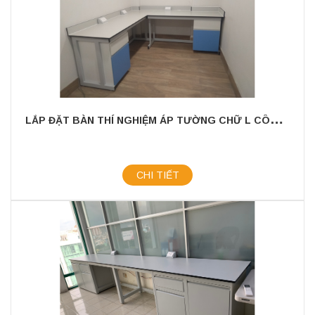
L
ẮP ĐẶT BÀN THÍ NGHIỆM ÁP TƯỜNG CHỮ L CÔNG TY MỸ PHẨM – TÂN BÌNH ( HCM )
CHI TIẾT