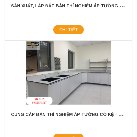
S
ẢN XUẤT, LẮP ĐẶT BÀN THÍ NGHIỆM ÁP TƯỜNG CÓ CHẬU RỬA
CHI TIẾT
C
UNG CẤP BÀN THÍ NGHIỆM ÁP TƯỜNG CÓ KỆ - GIÁ TỐT 2024