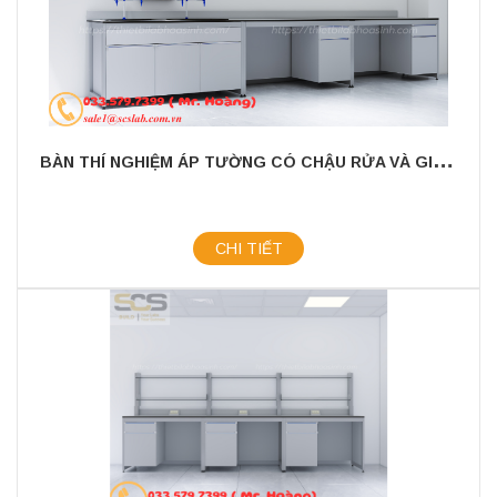
B
ÀN THÍ NGHIỆM ÁP TƯỜNG CÓ CHẬU RỬA VÀ GIÁ TREO KÍCH THƯỚC 3000X750X800MM
CHI TIẾT