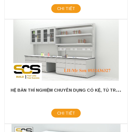
CHI TIẾT
H
Ệ BÀN THÍ NGHIỆM CHUYÊN DỤNG CÓ KỆ, TỦ TREO
CHI TIẾT