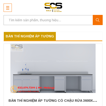
BÀN THÍ NGHIỆM ÁP TƯỜNG
B
ÀN THÍ NGHIỆM ÁP TƯỜNG CÓ CHẬU RỬA 3600X750X800MM