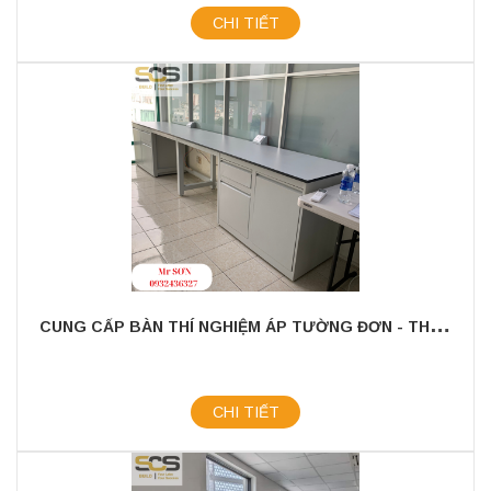
CHI TIẾT
C
UNG CẤP BÀN THÍ NGHIỆM ÁP TƯỜNG ĐƠN - THÔNG SỐ KỸ THUẬT BÀN THÍ NGHIỆM ÁP TƯỜNG
CHI TIẾT