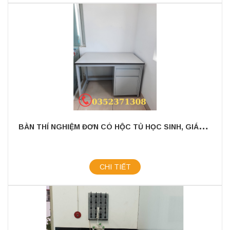
B
ÀN THÍ NGHIỆM ĐƠN CÓ HỘC TỦ HỌC SINH, GIÁO VIÊN
CHI TIẾT