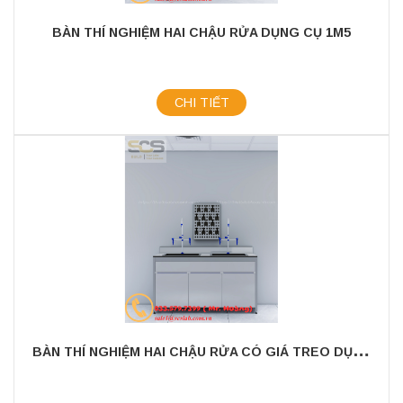
BÀN THÍ NGHIỆM HAI CHẬU RỬA DỤNG CỤ 1M5
CHI TIẾT
B
ÀN THÍ NGHIỆM HAI CHẬU RỬA CÓ GIÁ TREO DỤNG CỤ 1M5