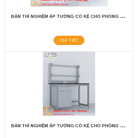
B
ÀN THÍ NGHIỆM ÁP TƯỜNG CÓ KỆ CHO PHÒNG THÍ NGHIỆM KÍCH THƯỚC 3600MM
CHI TIẾT
B
ÀN THÍ NGHIỆM ÁP TƯỜNG CÓ KỆ CHO PHÒNG THÍ NGHIỆM KÍCH THƯỚC 1200MM