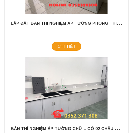
L
ẮP ĐẶT BÀN THÍ NGHIỆM ÁP TƯỜNG PHÒNG THÍ NGHIỆM POULPHARM VIỆT NAM
CHI TIẾT
B
ÀN THÍ NGHIỆM ÁP TƯỜNG CHỮ L CÓ 02 CHẬU RỬA