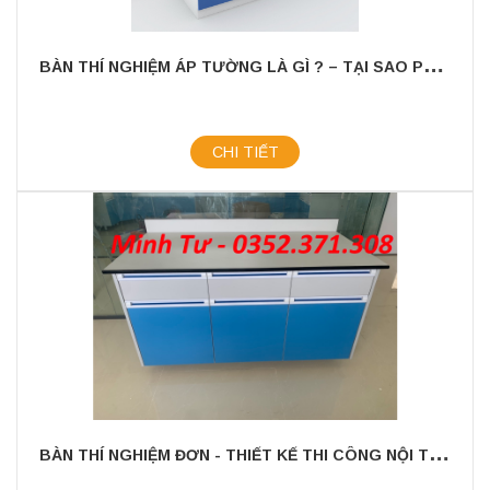
B
ÀN THÍ NGHIỆM ÁP TƯỜNG LÀ GÌ ? – TẠI SAO PHẢI CÓ BÀN THÍ NGHIỆM ÁP TƯỜNG ???
CHI TIẾT
B
ÀN THÍ NGHIỆM ĐƠN - THIẾT KẾ THI CÔNG NỘI THẤT PHÒNG THÍ NGHIỆM