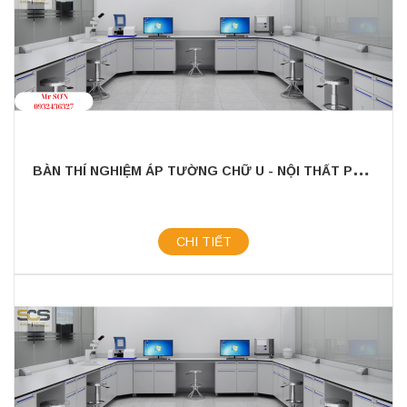
B
ÀN THÍ NGHIỆM ÁP TƯỜNG CHỮ U - NỘI THẤT PHÒNG LAB SCS
CHI TIẾT