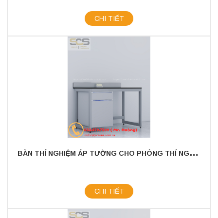
CHI TIẾT
B
ÀN THÍ NGHIỆM ÁP TƯỜNG CHO PHÒNG THÍ NGHIỆM KÍCH THƯỚC 1200MM
CHI TIẾT