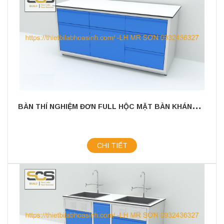
B
ÀN THÍ NGHIỆM ĐƠN FULL HỘC MẶT BÀN KHÁNG HÓA CHẤT
CHI TIẾT