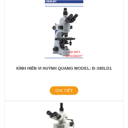
KÍNH HIỂN VI HUỲNH QUANG MODEL: B-383LD1
CHI TIẾT