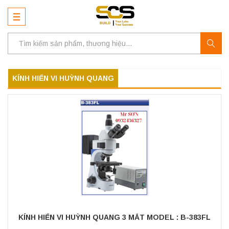
KÍNH HIỂN VI HUỲNH QUANG
KÍNH HIỂN VI HUỲNH QUANG 3 MẮT MODEL : B-383FL