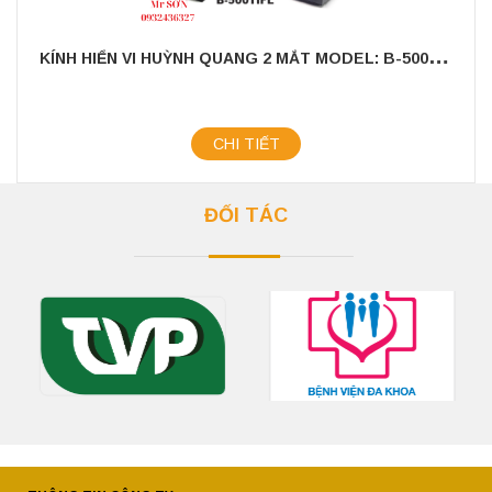
K
ÍNH HIỂN VI HUỲNH QUANG 2 MẮT MODEL: B-500TIFL
CHI TIẾT
ĐỐI TÁC