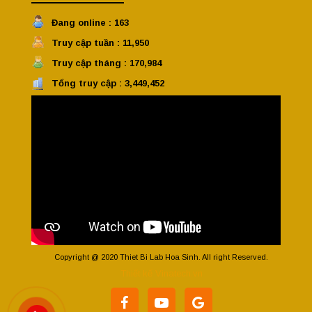
Đang online : 163
Truy cập tuần : 11,950
Truy cập tháng : 170,984
Tổng truy cập : 3,449,452
Copyright @ 2020 Thiet Bi Lab Hoa Sinh. All right Reserved.
Thiết kế Vinatech.vn