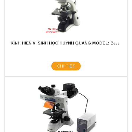
K
ÍNH HIỂN VI SINH HỌC HUỲNH QUANG MODEL: B353LD2
CHI TIẾT