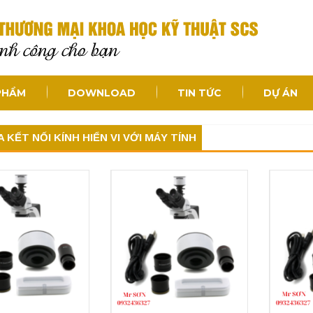
PHẨM
DOWNLOAD
TIN TỨC
DỰ ÁN
KẾT NỐI KÍNH HIỂN VI VỚI MÁY TÍNH